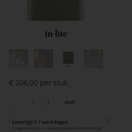
€
206,00
per stuk
stuk
Ace
Down
Levertijd 5-7 werkdagen
100-
i
U krijgt bericht zodra uw bestelling klaarstaat of wordt bezorgd.
230V