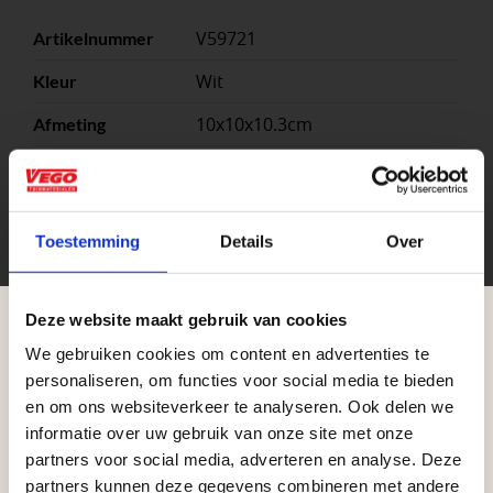
V59721
Artikelnummer
Wit
Kleur
10x10x10.3cm
Afmeting
1
Stuks per eenheid
Ace
Model
Toestemming
Details
Over
– White
Kleuren
stuk
Eenheid
Deze website maakt gebruik van cookies
We gebruiken cookies om content en advertenties te
Aangepaste openingstijden tijdens de
personaliseren, om functies voor social media te bieden
vakantieperiode
en om ons websiteverkeer te analyseren. Ook delen we
informatie over uw gebruik van onze site met onze
Waardenburg en Vego Dordrecht hanteren tijdens
partners voor social media, adverteren en analyse. Deze
de vakantieperiode aangepaste openingstijden op
partners kunnen deze gegevens combineren met andere