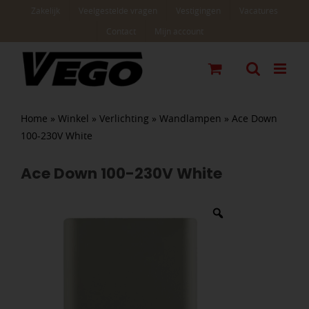
Ga
Zakelijk
Veelgestelde vragen
Vestigingen
Vacatures
naar
Contact
Mijn account
inhoud
Home
»
Winkel
»
Verlichting
»
Wandlampen
»
Ace Down
100-230V White
Ace Down 100-230V White