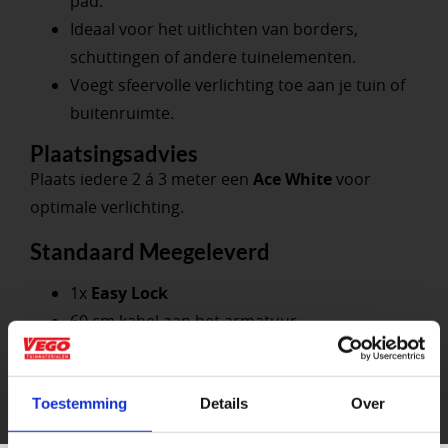
pad.
Ideaal voor het uitlichten van borders,
schuttingen of andere tuinelementen.
Voegt sfeervolle verlichting toe aan je tuin of
buitenruimte.
Plaatsingsadvies
Plaats iedere 2 á 3 meter een
Ace White
voor
optimale verlichting.
Standaard Meegeleverd
1x
Easy Lock
60 cm kabel aan het armatuur
1x grondpen
2x nylon plug
2x schroeven
Toestemming
Details
Over
1x Torx sleutel