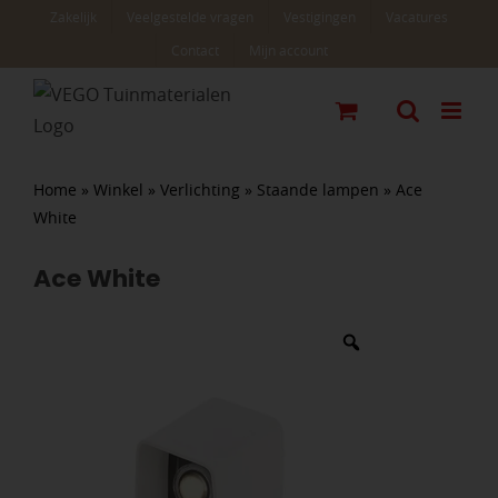
Ga
Zakelijk
Veelgestelde vragen
Vestigingen
Vacatures
naar
Contact
Mijn account
inhoud
Home
»
Winkel
»
Verlichting
»
Staande lampen
»
Ace
White
Ace White