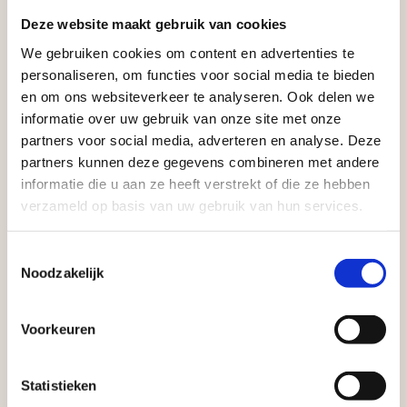
Deze website maakt gebruik van cookies
V42872
Artikelnummer
We gebruiken cookies om content en advertenties te
1
Aangepaste openingstijden tijdens de
Stuks per eenheid
personaliseren, om functies voor social media te bieden
vakantieperiode
en om ons websiteverkeer te analyseren. Ook delen we
Ace
Model
informatie over uw gebruik van onze site met onze
Waardenburg en Vego Dordrecht hanteren tijdens
– White
Kleuren
partners voor social media, adverteren en analyse. Deze
de vakantieperiode aangepaste openingstijden op
partners kunnen deze gegevens combineren met andere
stuk
Eenheid
informatie die u aan ze heeft verstrekt of die ze hebben
zaterdag. Bekijk de vestigingspagina voor de
verzameld op basis van uw gebruik van hun services.
actuele openingstijden.
Afsluiting Papendrechtse Brug
Toestemmingsselectie
Noodzakelijk
Met de Papendrechtse Brug die de komende
maanden dicht is voor al het wegverkeer, is het fijn
Voorkeuren
dat er altijd een Vego-vestiging in de buurt is.
Met vier vestigingen en inspirerende showtuinen
Statistieken
Zakelijke klant worden