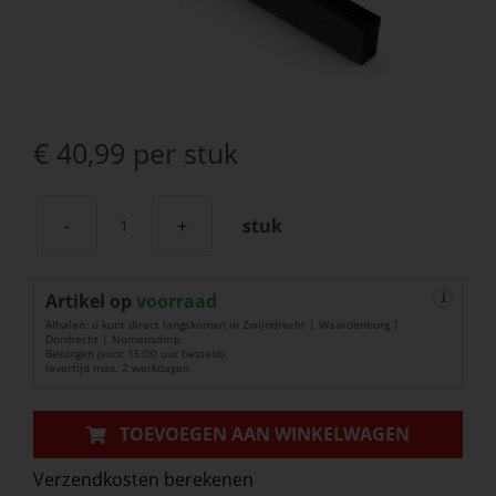
€
40,99
per stuk
stuk
ACO
Slim-
Artikel op
Line
voorraad
i
Afhalen: u kunt direct langskomen in Zwijndrecht | Waardenburg |
zwart
Dordrecht | Numansdorp
Bezorgen (voor 15:00 uur besteld):
met
levertijd max. 2 werkdagen
designrooster
aantal
TOEVOEGEN AAN WINKELWAGEN
Verzendkosten berekenen