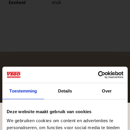
stuk
Eenheid
Zakelijke klant worden
Vego Tuinmaterialen is de meest geschikte partner
Toestemming
Details
Over
voor zakelijke klanten op zoek naar tuin- en
infraproducten. Als professionele leverancier van
tuinmaterialen bieden wij een breed assortiment
Deze website maakt gebruik van cookies
aan producten van topkwaliteit. Lees meer over de
We gebruiken cookies om content en advertenties te
Aangepaste openingstijden tijdens de
zakelijke mogelijkheden
.
personaliseren, om functies voor social media te bieden