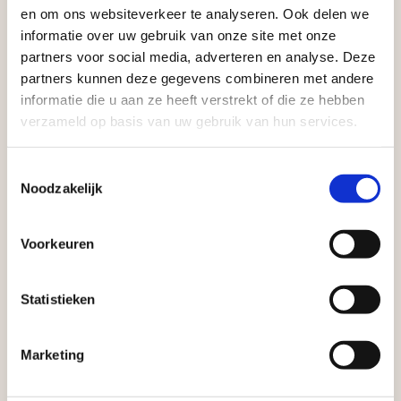
vakantieperiode
en om ons websiteverkeer te analyseren. Ook delen we
informatie over uw gebruik van onze site met onze
Waardenburg en Vego Dordrecht hanteren tijdens
partners voor social media, adverteren en analyse. Deze
de vakantieperiode aangepaste openingstijden op
partners kunnen deze gegevens combineren met andere
informatie die u aan ze heeft verstrekt of die ze hebben
zaterdag. Bekijk de vestigingspagina voor de
verzameld op basis van uw gebruik van hun services.
actuele openingstijden.
Afsluiting Papendrechtse Brug
Vrijblijvend advies?
Toestemmingsselectie
Noodzakelijk
Met de Papendrechtse Brug die de komende
Geen probleem, wij hebben alles voor uw
maanden dicht is voor al het wegverkeer, is het fijn
Voorkeuren
tuin en onze medewerkers adviseren je
dat er altijd een Vego-vestiging in de buurt is.
graag!
Met vier vestigingen en inspirerende showtuinen
Statistieken
helpen we je graag bij iedere stap van jouw
NEEM CONTACT MET ONS OP
tuinproject.
Marketing
BEKIJK ONZE VESTIGINGEN