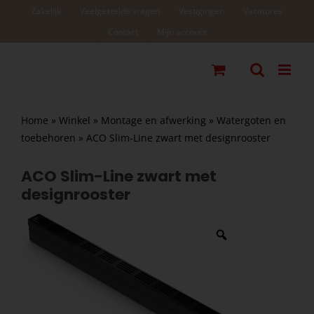
Ga
Zakelijk
Veelgestelde vragen
Vestigingen
Vacatures
naar
Contact
Mijn account
inhoud
Home
»
Winkel
»
Montage en afwerking
»
Watergoten en
toebehoren
»
ACO Slim-Line zwart met designrooster
ACO Slim-Line zwart met
designrooster