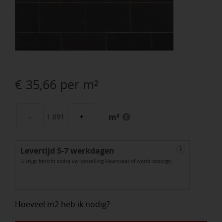
€
35,66
per m²
m²
Allure
Linea
Levertijd 5-7 werkdagen
30x20x6cm
i
U krijgt bericht zodra uw bestelling klaarstaat of wordt bezorgd.
Malva
aantal
Hoeveel m2 heb ik nodig?