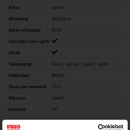
zwart
Kleur
30x20cm
Afmeting
6cm
Dikte of hoogte
Geschikt voor oprit
Strak
Tuin | terras | pad | oprit
Toepassing
Beton
Materiaal
16.5
Stuks per eenheid
Zwart
Kleuren
m²
Eenheid