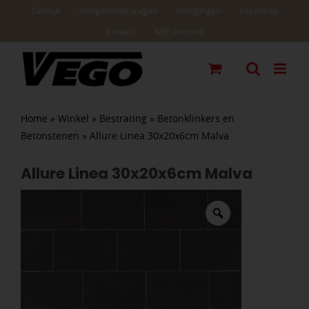
Ga
Zakelijk
Veelgestelde vragen
Vestigingen
Vacatures
naar
Contact
Mijn account
inhoud
Home
»
Winkel
»
Bestrating
»
Betonklinkers en
Betonstenen
»
Allure Linea 30x20x6cm Malva
Allure Linea 30x20x6cm Malva