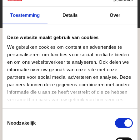
Toestemming
Details
Over
Deze website maakt gebruik van cookies
We gebruiken cookies om content en advertenties te
Aangepaste openingstijden tijdens de
Zakelijke klant worden
personaliseren, om functies voor social media te bieden
vakantieperiode
en om ons websiteverkeer te analyseren. Ook delen we
Vego Tuinmaterialen is de meest geschikte partner
informatie over uw gebruik van onze site met onze
voor zakelijke klanten op zoek naar tuin- en
Waardenburg en Vego Dordrecht hanteren tijdens
partners voor social media, adverteren en analyse. Deze
infraproducten. Als professionele leverancier van
de vakantieperiode aangepaste openingstijden op
partners kunnen deze gegevens combineren met andere
tuinmaterialen bieden wij een breed assortiment
informatie die u aan ze heeft verstrekt of die ze hebben
zaterdag. Bekijk de vestigingspagina voor de
verzameld op basis van uw gebruik van hun services.
aan producten van topkwaliteit. Lees meer over de
actuele openingstijden.
zakelijke mogelijkheden
.
Afsluiting Papendrechtse Brug
Toestemmingsselectie
Noodzakelijk
Met de Papendrechtse Brug die de komende