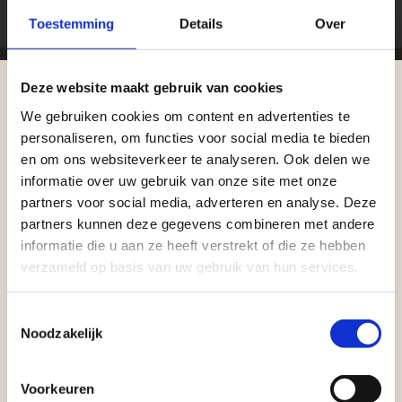
Toestemming
Details
Over
Deze website maakt gebruik van cookies
We gebruiken cookies om content en advertenties te
Zakelijke klant worden
Aangepaste openingstijden tijdens de
personaliseren, om functies voor social media te bieden
vakantieperiode
Vego Tuinmaterialen is de meest geschikte partner
en om ons websiteverkeer te analyseren. Ook delen we
voor zakelijke klanten op zoek naar tuin- en
informatie over uw gebruik van onze site met onze
Waardenburg en Vego Dordrecht hanteren tijdens
infraproducten. Als professionele leverancier van
partners voor social media, adverteren en analyse. Deze
de vakantieperiode aangepaste openingstijden op
partners kunnen deze gegevens combineren met andere
tuinmaterialen bieden wij een breed assortiment
informatie die u aan ze heeft verstrekt of die ze hebben
zaterdag. Bekijk de vestigingspagina voor de
aan producten van topkwaliteit. Lees meer over de
verzameld op basis van uw gebruik van hun services.
actuele openingstijden.
zakelijke mogelijkheden
.
Afsluiting Papendrechtse Brug
Toestemmingsselectie
Noodzakelijk
Met de Papendrechtse Brug die de komende
maanden dicht is voor al het wegverkeer, is het fijn
Voorkeuren