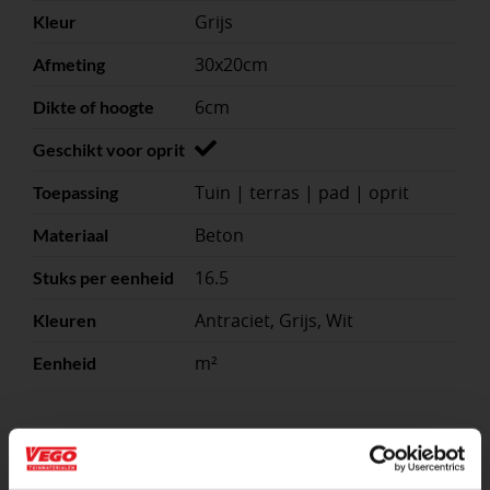
Grijs
Kleur
30x20cm
Afmeting
6cm
Dikte of hoogte
Geschikt voor oprit
Tuin | terras | pad | oprit
Toepassing
Beton
Materiaal
16.5
Stuks per eenheid
Antraciet, Grijs, Wit
Kleuren
m²
Eenheid