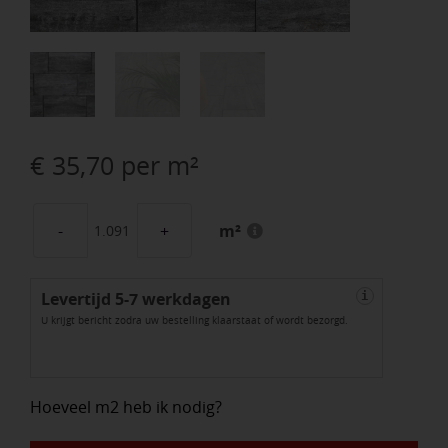
€
35,70
per m²
m²
Allure
Linea
Levertijd 5-7 werkdagen
30x20x6cm
i
U krijgt bericht zodra uw bestelling klaarstaat of wordt bezorgd.
Marmo
Nero
aantal
Hoeveel m2 heb ik nodig?