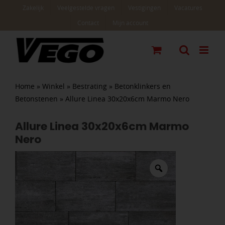
Ga
Zakelijk
Veelgestelde vragen
Vestigingen
Vacatures
naar
Contact
Mijn account
inhoud
Home
»
Winkel
»
Bestrating
»
Betonklinkers en
Betonstenen
»
Allure Linea 30x20x6cm Marmo Nero
Allure Linea 30x20x6cm Marmo
Nero