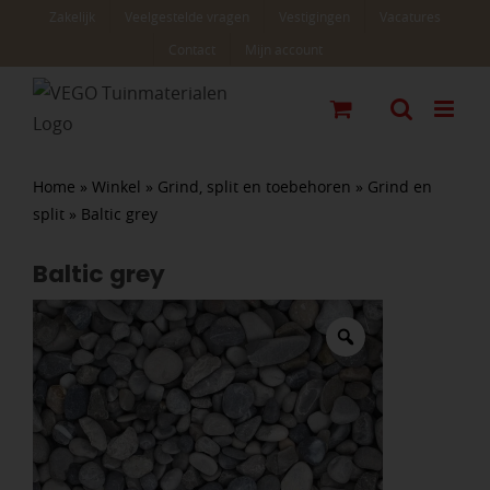
Ga
Zakelijk
Veelgestelde vragen
Vestigingen
Vacatures
naar
Contact
Mijn account
inhoud
Home
»
Winkel
»
Grind, split en toebehoren
»
Grind en
split
»
Baltic grey
Baltic grey