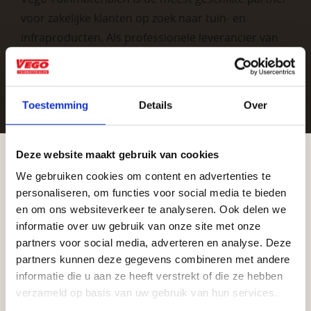
voor zakelijke klanten op zoek naar tuin- en
infraproducten. Als professionele leverancier van
tuinmaterialen bieden wij een breed assortiment
aan producten van topkwaliteit. Lees meer over de
zakelijke mogelijkheden
.
Toestemming
Details
Over
Deze website maakt gebruik van cookies
We gebruiken cookies om content en advertenties te
Aangepaste openingstijden tijdens de
personaliseren, om functies voor social media te bieden
vakantieperiode
en om ons websiteverkeer te analyseren. Ook delen we
informatie over uw gebruik van onze site met onze
Waardenburg en Vego Dordrecht hanteren tijdens
Vrijblijvend advies?
partners voor social media, adverteren en analyse. Deze
de vakantieperiode aangepaste openingstijden op
partners kunnen deze gegevens combineren met andere
informatie die u aan ze heeft verstrekt of die ze hebben
zaterdag. Bekijk de vestigingspagina voor de
Geen probleem, wij hebben alles voor uw
verzameld op basis van uw gebruik van hun services.
actuele openingstijden.
tuin en onze medewerkers adviseren je