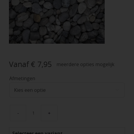
Vanaf
€
7,95
meerdere opties mogelijk
Afmetingen

Baltic
grey
Selecteer een variant
aantal