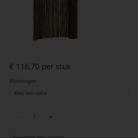
€
116,70
per stuk
Afmetingen

Bamboescherm
op
Selecteer een variant
rol