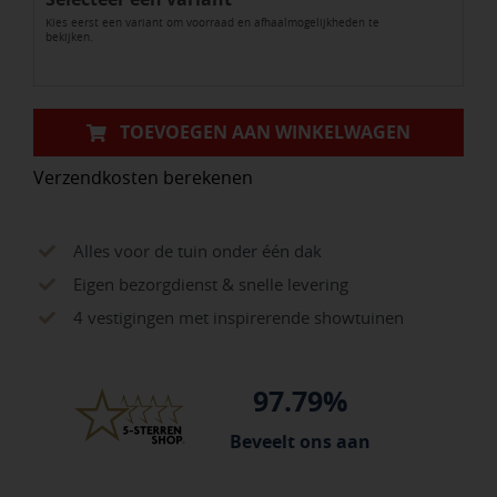
Kies eerst een variant om voorraad en afhaalmogelijkheden te
zwart
bekijken.
aantal
TOEVOEGEN AAN WINKELWAGEN
Verzendkosten berekenen
Alles voor de tuin onder één dak
Eigen bezorgdienst & snelle levering
4 vestigingen met inspirerende showtuinen
97.79%
Beveelt ons aan