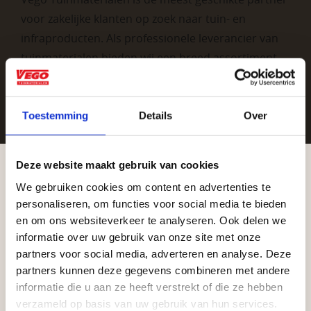
voor zakelijke klanten op zoek naar tuin- en
infraproducten. Als professionele leverancier van
tuinmaterialen bieden wij een breed assortiment
aan producten van topkwaliteit. Lees meer over de
zakelijke mogelijkheden
.
Toestemming
Details
Over
Deze website maakt gebruik van cookies
We gebruiken cookies om content en advertenties te
Aangepaste openingstijden tijdens de
personaliseren, om functies voor social media te bieden
vakantieperiode
en om ons websiteverkeer te analyseren. Ook delen we
informatie over uw gebruik van onze site met onze
Vrijblijvend advies?
Waardenburg en Vego Dordrecht hanteren tijdens
partners voor social media, adverteren en analyse. Deze
de vakantieperiode aangepaste openingstijden op
partners kunnen deze gegevens combineren met andere
informatie die u aan ze heeft verstrekt of die ze hebben
Geen probleem, wij hebben alles voor uw
zaterdag. Bekijk de vestigingspagina voor de
verzameld op basis van uw gebruik van hun services.
tuin en onze medewerkers adviseren je
actuele openingstijden.