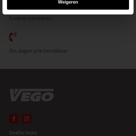
Weigeren
Ervaren tuinadvies
Zes dagen p/w bereikbaar
Snelle links: