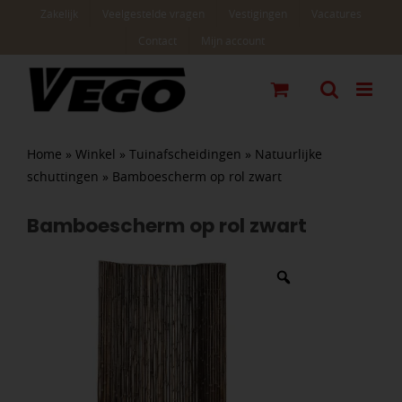
Ga
Zakelijk
Veelgestelde vragen
Vestigingen
Vacatures
naar
Contact
Mijn account
inhoud
Home
»
Winkel
»
Tuinafscheidingen
»
Natuurlijke
schuttingen
»
Bamboescherm op rol zwart
Bamboescherm op rol zwart