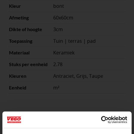
bont
Kleur
60x60cm
Afmeting
3cm
Dikte of hoogte
Tuin | terras | pad
Toepassing
Keramiek
Materiaal
2.78
Stuks per eenheid
Antraciet, Grijs, Taupe
Kleuren
m²
Eenheid