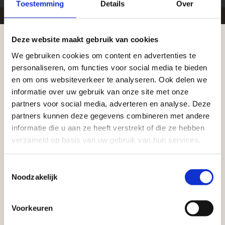
Toestemming
Details
Over
Deze website maakt gebruik van cookies
Zakelijke klant worden
We gebruiken cookies om content en advertenties te
Aangepaste openingstijden tijdens de
Vego Tuinmaterialen is de meest geschikte partner
personaliseren, om functies voor social media te bieden
vakantieperiode
voor zakelijke klanten op zoek naar tuin- en
en om ons websiteverkeer te analyseren. Ook delen we
informatie over uw gebruik van onze site met onze
infraproducten. Als professionele leverancier van
Waardenburg en Vego Dordrecht hanteren tijdens
partners voor social media, adverteren en analyse. Deze
tuinmaterialen bieden wij een breed assortiment
de vakantieperiode aangepaste openingstijden op
partners kunnen deze gegevens combineren met andere
aan producten van topkwaliteit. Lees meer over de
informatie die u aan ze heeft verstrekt of die ze hebben
zaterdag. Bekijk de vestigingspagina voor de
zakelijke mogelijkheden
.
verzameld op basis van uw gebruik van hun services.
actuele openingstijden.
Afsluiting Papendrechtse Brug
Toestemmingsselectie
Noodzakelijk
Met de Papendrechtse Brug die de komende
maanden dicht is voor al het wegverkeer, is het fijn
Voorkeuren
dat er altijd een Vego-vestiging in de buurt is.