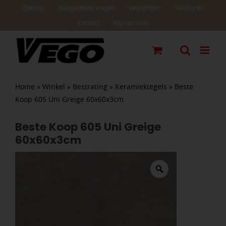
Ga
Zakelijk
Veelgestelde vragen
Vestigingen
Vacatures
naar
Contact
Mijn account
inhoud
Home
»
Winkel
»
Bestrating
»
Keramiektegels
»
Beste
Koop 605 Uni Greige 60x60x3cm
Beste Koop 605 Uni Greige
60x60x3cm