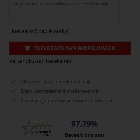
U krijgt bericht zodra uw bestelling klaarstaat of wordt bezorgd.
Uni
Greige
60x60x3cm
Hoeveel m2 heb ik nodig?
aantal
TOEVOEGEN AAN WINKELWAGEN
Verzendkosten berekenen
Alles voor de tuin onder één dak
Eigen bezorgdienst & snelle levering
4 vestigingen met inspirerende showtuinen
97.79%
Beveelt ons aan