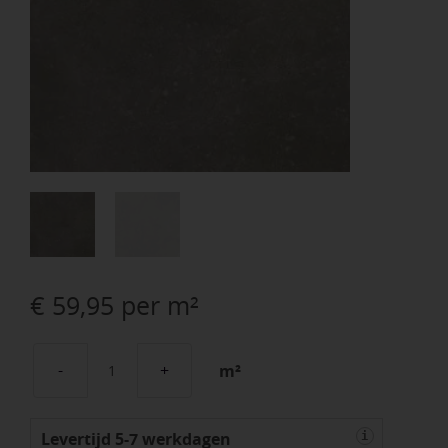
€
59,95
per m²
m²
Beste
Koop
Levertijd 5-7 werkdagen
605
i