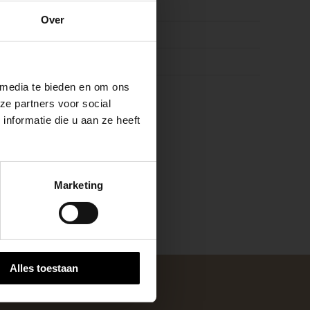
e
8
Over
raciet, Grijs
ste openingstijden
 media te bieden en om ons
ze partners voor social
nformatie die u aan ze heeft
keer, is het fijn
Marketing
 stap van jouw
Alles toestaan