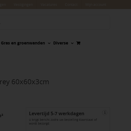
agen
Vestigingen
Vacatures
Contact
Mijn account
Gras en groenwanden
Diverse
Grey 60x60x3cm
Levertijd 5-7 werkdagen
i
m²
U krijgt bericht zodra uw bestelling klaarstaat of
wordt bezorgd.