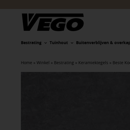
Ga
naar
inhoud
Bestrating
Tuinhout
Buitenverblijven & overka
Home
»
Winkel
»
Bestrating
»
Keramiektegels
»
Beste Ko