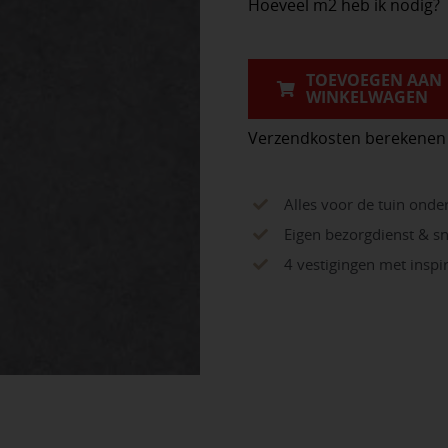
Hoeveel m2 heb ik nodig?
617
Grey
60x60x3cm
TOEVOEGEN AAN
WINKELWAGEN
aantal
Verzendkosten berekenen
Alles voor de tuin onde
Eigen bezorgdienst & sn
4 vestigingen met insp