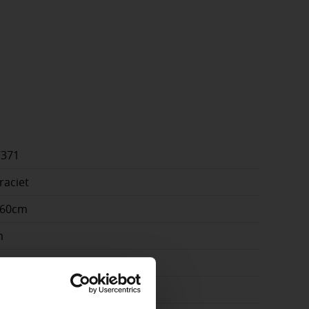
7371
raciet
x60cm
m
n | terras | pad
amiek