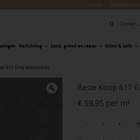
Zakelijk
Veelgestelde vr
Zoeken
naar:
ppingen
Verlichting
Zand, grond en repac
Grind & split
op 617 Grey 60x60x3cm
Beste Koop 617 
€
59,95
per m²
Beste
Koop