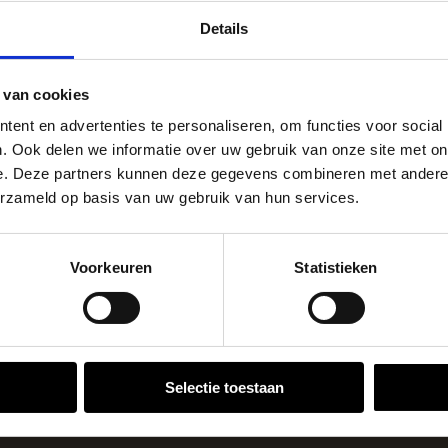
peningstijden tijdens de vakantieperiod
rden geplaatst op
2.7
Stuks per eenheid
Details
oepassingen. Ze zijn te
Ant
Kleuren
n en materialen,
go Dordrecht hanteren tijdens de vakantieperiode aangepa
m²
Eenheid
 aantrekkelijke
 van cookies
 de vestigingspagina voor de actuele openingstijden.
 hebt.
ent en advertenties te personaliseren, om functies voor social
apendrechtse Brug
aal adviseren wij het
. Ook delen we informatie over uw gebruik van onze site met on
e. Deze partners kunnen deze gegevens combineren met andere i
rig en net resultaat. De
erzameld op basis van uw gebruik van hun services.
worden afgewerkt,
se Brug die de komende maanden dicht is voor al het wegver
raling.
go-vestiging in de buurt is.
Voorkeuren
Statistieken
n en inspirerende showtuinen helpen we je graag bij iedere
VESTIGINGEN
Selectie toestaan