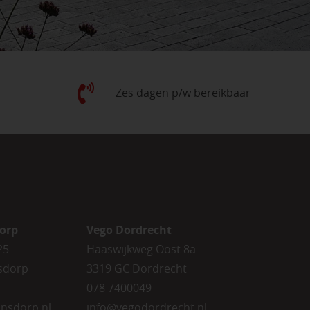
Zes dagen p/w bereikbaar
orp
Vego Dordrecht
25
Haaswijkweg Oost 8a
sdorp
3319 GC Dordrecht
078 7400049
nsdorp.nl
info@vegodordrecht.nl