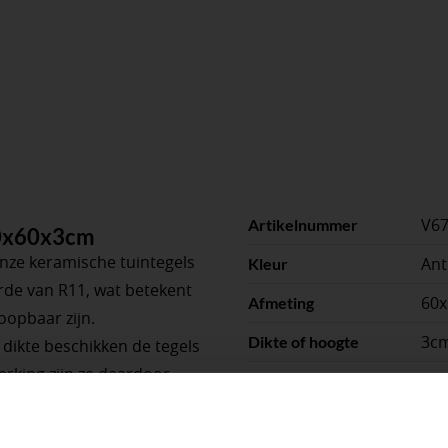
V6
Artikelnummer
60x60x3cm
 Onze keramische tuintegels
Ant
Kleur
rde van R11, wat betekent
60
Afmeting
oopbaar zijn.
3c
Dikte of hoogte
ikte beschikken de tegels
erking zijn ze daardoor
Tui
Toepassing
ekend geschikt voor
Ker
Materiaal