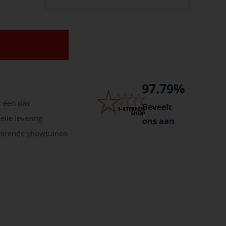
97.79%
r één dak
Beveelt
elle levering
ons aan
irerende showtuinen