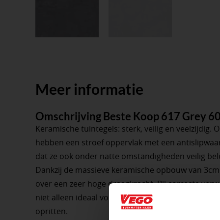
Meer informatie
Omschrijving Beste Koop 617 Grey 
Keramische tuintegels: sterk, veilig en veelzijdig.
hebben een stroef oppervlak met een antislipwaa
dat ze ook onder natte omstandigheden veilig bel
Dankzij de massieve keramische opbouw van 3cm d
over een zeer hoge draagkracht. Bij correcte verw
niet alleen ideaal voor terrassen, maar ook uitst
opritten.