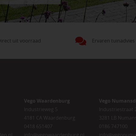
irect uit voorraad
Ervaren tuinadvies
Vego Waardenburg
Vego Numansd
Industrieweg 5
Industriestraat 
4181 CA Waardenburg
3281 LB Numan
0418 651407
0186 747100
len.nl
info@vegowaardenburg.nl
info@vegonuma