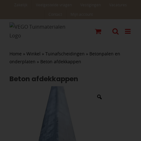
Ga
Zakelijk
Veelgestelde vragen
Vestigingen
Vacatures
naar
Contact
Mijn account
inhoud
Home
»
Winkel
»
Tuinafscheidingen
»
Betonpalen en
onderplaten
»
Beton afdekkappen
Beton afdekkappen