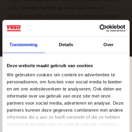
voor zakelijke klanten op zoek naar tuin- en
infraproducten. Als professionele leverancier van
tuinmaterialen bieden wij een breed assortiment
aan producten van topkwaliteit. Lees meer over de
zakelijke mogelijkheden
.
Toestemming
Details
Over
Deze website maakt gebruik van cookies
We gebruiken cookies om content en advertenties te
Aangepaste openingstijden tijdens de
personaliseren, om functies voor social media te bieden
vakantieperiode
en om ons websiteverkeer te analyseren. Ook delen we
informatie over uw gebruik van onze site met onze
Waardenburg en Vego Dordrecht hanteren tijdens
Vrijblijvend advies?
partners voor social media, adverteren en analyse. Deze
de vakantieperiode aangepaste openingstijden op
partners kunnen deze gegevens combineren met andere
informatie die u aan ze heeft verstrekt of die ze hebben
zaterdag. Bekijk de vestigingspagina voor de
Geen probleem, wij hebben alles voor uw
verzameld op basis van uw gebruik van hun services.
actuele openingstijden.
tuin en onze medewerkers adviseren je