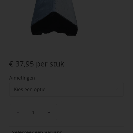
€
37,95
per stuk
Afmetingen

Beton
afdekkappen
Selecteer een variant
aantal