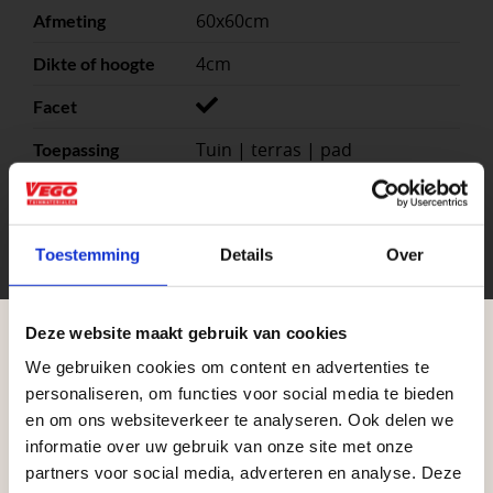
60x60cm
Afmeting
4cm
Dikte of hoogte
Facet
Tuin | terras | pad
Toepassing
Beton
Materiaal
2.78
Stuks per eenheid
Toestemming
Details
Over
Antraciet, Zwart
Kleuren
m²
Eenheid
Deze website maakt gebruik van cookies
We gebruiken cookies om content en advertenties te
Aangepaste openingstijden tijdens de
personaliseren, om functies voor social media te bieden
vakantieperiode
en om ons websiteverkeer te analyseren. Ook delen we
informatie over uw gebruik van onze site met onze
Waardenburg en Vego Dordrecht hanteren tijdens
partners voor social media, adverteren en analyse. Deze