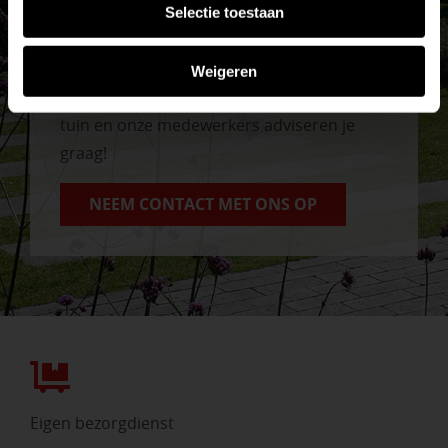
Selectie toestaan
Vrijblijvend advies?
Weigeren
Geen probleem, wij hebben alles voor uw
tuin en onze medewerkers adviseren je
graag!
NEEM CONTACT MET ONS OP
Eigen bezorgdienst