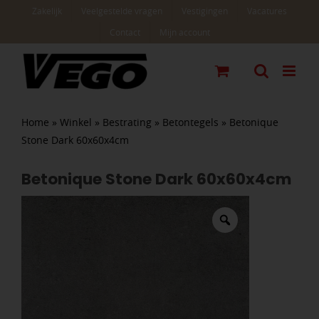
Ga
Zakelijk
Veelgestelde vragen
Vestigingen
Vacatures
naar
Contact
Mijn account
inhoud
Home
»
Winkel
»
Bestrating
»
Betontegels
»
Betonique
Stone Dark 60x60x4cm
Betonique Stone Dark 60x60x4cm