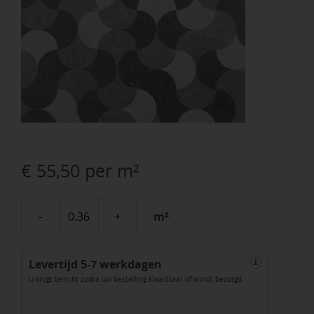
€
55,50
per m²
m²
Betonique
Stone
Levertijd 5-7 werkdagen
Decor
i
U krijgt bericht zodra uw bestelling klaarstaat of wordt bezorgd.
Light
60x60x4cm