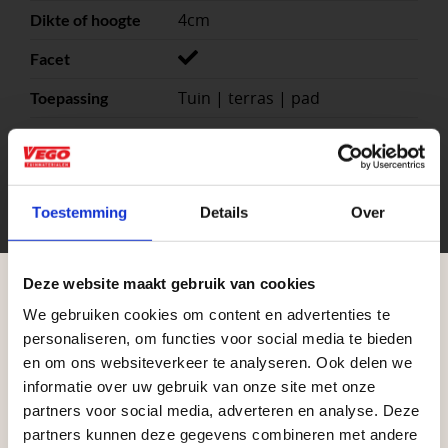
4cm
Dikte of hoogte
Facet
Tuin | terras | pad
Toepassing
Beton
Materiaal
2.78
Stuks per eenheid
Toestemming
Details
Over
Antraciet, Grijs, Wit, Zwart
Kleuren
m²
Eenheid
Deze website maakt gebruik van cookies
We gebruiken cookies om content en advertenties te
Aangepaste openingstijden tijdens de
personaliseren, om functies voor social media te bieden
vakantieperiode
en om ons websiteverkeer te analyseren. Ook delen we
informatie over uw gebruik van onze site met onze
Waardenburg en Vego Dordrecht hanteren tijdens
partners voor social media, adverteren en analyse. Deze
de vakantieperiode aangepaste openingstijden op
partners kunnen deze gegevens combineren met andere