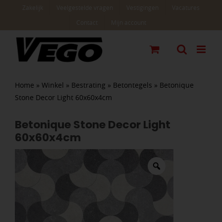
Ga
Zakelijk
Veelgestelde vragen
Vestigingen
Vacatures
naar
Contact
Mijn account
inhoud
Home
»
Winkel
»
Bestrating
»
Betontegels
»
Betonique
Stone Decor Light 60x60x4cm
Betonique Stone Decor Light
60x60x4cm