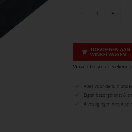
Betonpalen
antraciet
t.b.v.
onderplaten
TOEVOEGEN AAN
met
WINKELWAGEN
motief
aantal
Verzendkosten berekenen
Alles voor de tuin onde
Eigen bezorgdienst & sn
4 vestigingen met insp