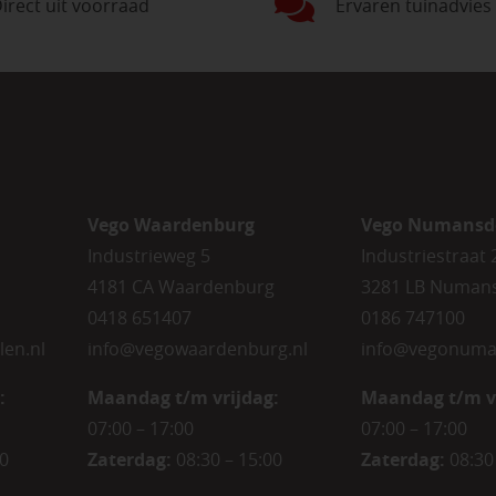
irect uit voorraad
Ervaren tuinadvies
Vego Waardenburg
Vego Numansd
Industrieweg 5
Industriestraat 
4181 CA Waardenburg
3281 LB Numan
0418 651407
0186 747100
len.nl
info@vegowaardenburg.nl
info@vegonuma
:
Maandag t/m vrijdag:
Maandag t/m v
07:00 – 17:00
07:00 – 17:00
00
Zaterdag
:
08:30 – 15:00
Zaterdag
:
08:30