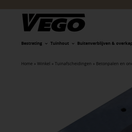
Ga
naar
inhoud
Bestrating
Tuinhout
Buitenverblijven & overka
Home
»
Winkel
»
Tuinafscheidingen
»
Betonpalen en on