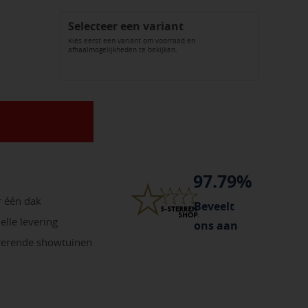
Selecteer een variant
Kies eerst een variant om voorraad en
afhaalmogelijkheden te bekijken.
97.79%
r één dak
Beveelt
elle levering
ons aan
irerende showtuinen