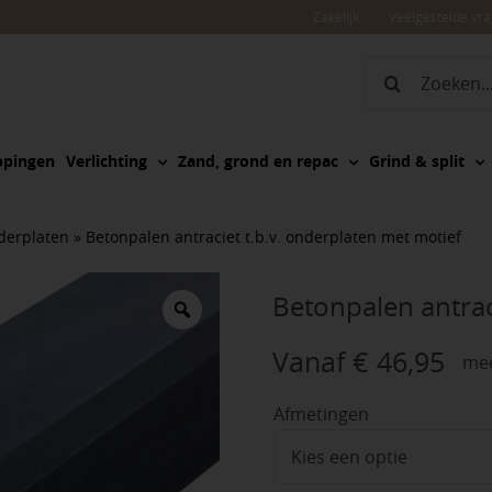
Zakelijk
Veelgestelde vr
Zoeken
naar:
ppingen
Verlichting
Zand, grond en repac
Grind & split
derplaten
»
Betonpalen antraciet t.b.v. onderplaten met motief
Betonpalen antrac
Vanaf
€
46,95
mee
Afmetingen