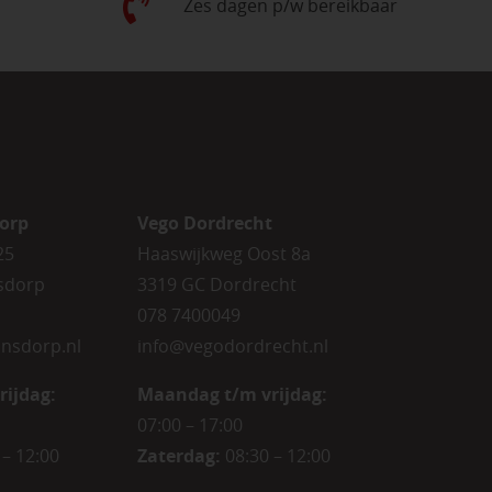
Zes dagen p/w bereikbaar
orp
Vego Dordrecht
25
Haaswijkweg Oost 8a
sdorp
3319 GC Dordrecht
078 7400049
nsdorp.nl
info@vegodordrecht.nl
rijdag
:
Maandag t/m vrijdag:
07:00 – 17:00
 – 12:00
Zaterdag:
08:30 – 12:00