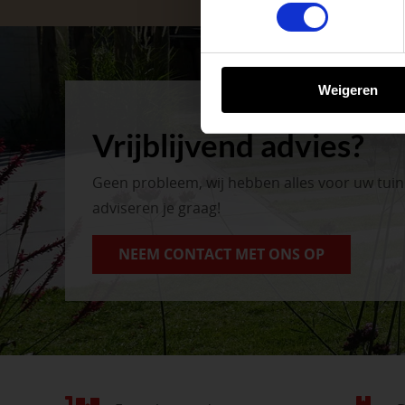
tuinproject.
BEKIJK ONZE 
Weigeren
Vrijblijvend advies?
Geen probleem, wij hebben alles voor uw tui
adviseren je graag!
NEEM CONTACT MET ONS OP