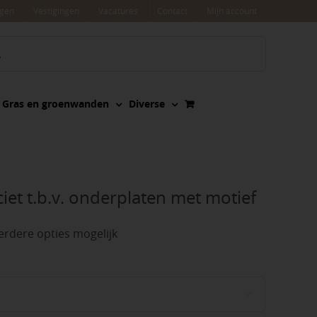
agen
Vestigingen
Vacatures
Contact
Mijn account
Gras en groenwanden
Diverse
iet t.b.v. onderplaten met motief
rdere opties mogelijk
