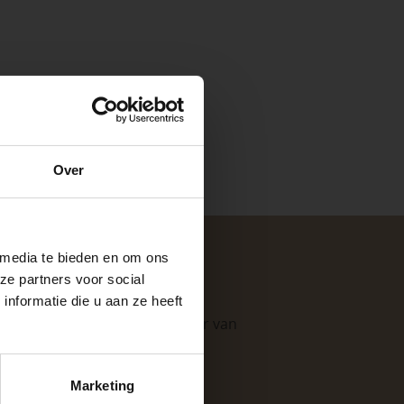
e
Over
ste openingstijden
n.
 media te bieden en om ons
ze partners voor social
nformatie die u aan ze heeft
. Als professionele leverancier van
keer, is het fijn
e mogelijkheden
.
Marketing
 stap van jouw