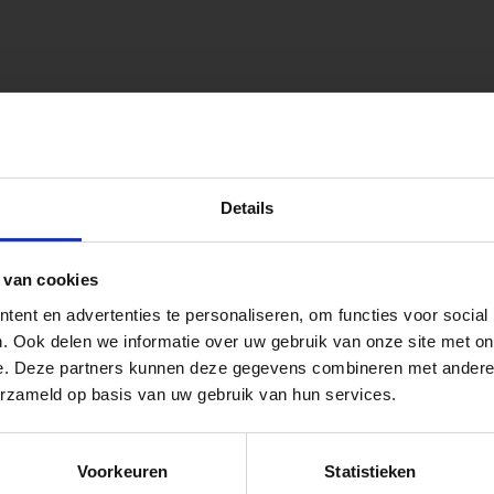
onen.
peningstijden tijdens de vakantieperiod
Details
go Dordrecht hanteren tijdens de vakantieperiode aangepa
ellegrom Sierbestrating heet voortaan Vego Tuinmateriale
 van cookies
 de vestigingspagina voor de actuele openingstijden.
ent en advertenties te personaliseren, om functies voor social
apendrechtse Brug
. Ook delen we informatie over uw gebruik van onze site met on
e. Deze partners kunnen deze gegevens combineren met andere i
 voor zakelijke klanten op zoek naar tuin- en infraproducten
erzameld op basis van uw gebruik van hun services.
se Brug die de komende maanden dicht is voor al het wegver
aan producten van topkwaliteit. Lees meer over de
zakelijk
go-vestiging in de buurt is.
Voorkeuren
Statistieken
n en inspirerende showtuinen helpen we je graag bij iedere