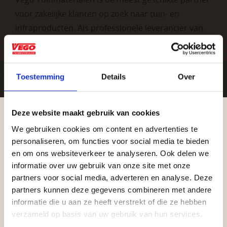
voor zakelijke klanten op zoek naar tuin- en
infraproducten. Als professionele leverancier van
tuinmaterialen bieden wij een breed assortiment
aan producten van topkwaliteit. Lees meer over de
zakelijke mogelijkheden
.
Toestemming
Details
Over
Deze website maakt gebruik van cookies
We gebruiken cookies om content en advertenties te
Aangepaste openingstijden tijdens de
personaliseren, om functies voor social media te bieden
vakantieperiode
en om ons websiteverkeer te analyseren. Ook delen we
informatie over uw gebruik van onze site met onze
Waardenburg en Vego Dordrecht hanteren tijdens
Vrijblijvend advies?
partners voor social media, adverteren en analyse. Deze
de vakantieperiode aangepaste openingstijden op
partners kunnen deze gegevens combineren met andere
informatie die u aan ze heeft verstrekt of die ze hebben
zaterdag. Bekijk de vestigingspagina voor de
Geen probleem, wij hebben alles voor uw
verzameld op basis van uw gebruik van hun services.
actuele openingstijden.
tuin en onze medewerkers adviseren je