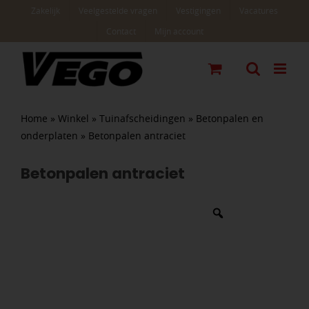
Ga
Zakelijk
Veelgestelde vragen
Vestigingen
Vacatures
naar
Contact
Mijn account
inhoud
Home
»
Winkel
»
Tuinafscheidingen
»
Betonpalen en
onderplaten
»
Betonpalen antraciet
Betonpalen antraciet