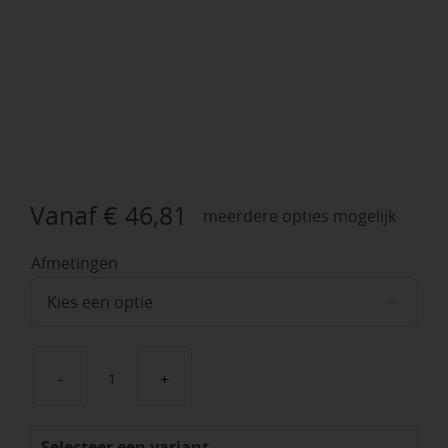
Vanaf
€
46,81
meerdere opties mogelijk
Afmetingen

Betonpalen
antraciet
Selecteer een variant
aantal