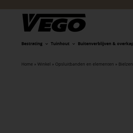
Ga
naar
inhoud
Bestrating
Tuinhout
Buitenverblijven & overka
Home
»
Winkel
»
Opsluitbanden en elementen
»
Bielzen