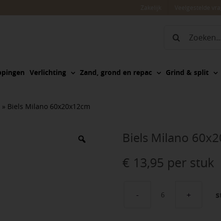
Zakelijk
Veelgestelde vr
Zoeken
naar:
ppingen
Verlichting
Zand, grond en repac
Grind & split
»
Biels Milano 60x20x12cm
Biels Milano 60x
€
13,95
per stuk
s
Biels
Milano