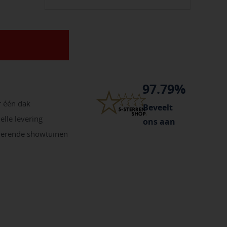
97.79%
r één dak
Beveelt
elle levering
ons aan
irerende showtuinen