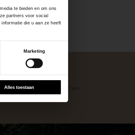
raciet, Zwart
 media te bieden en om ons
k
ze partners voor social
nformatie die u aan ze heeft
keer, is het fijn
Marketing
 stap van jouw
. Als professionele leverancier van
Alles toestaan
e mogelijkheden
.