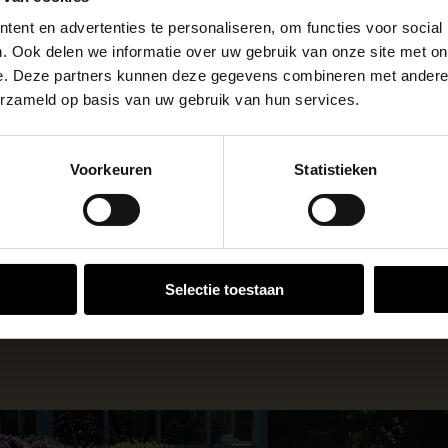
 de vestigingspagina voor de actuele openingstijden.
Ant
Kleuren
ent en advertenties te personaliseren, om functies voor social
apendrechtse Brug
stu
Eenheid
. Ook delen we informatie over uw gebruik van onze site met on
e. Deze partners kunnen deze gegevens combineren met andere i
erzameld op basis van uw gebruik van hun services.
se Brug die de komende maanden dicht is voor al het wegver
go-vestiging in de buurt is.
Voorkeuren
Statistieken
n en inspirerende showtuinen helpen we je graag bij iedere
VESTIGINGEN
 voor zakelijke klanten op zoek naar tuin- en infraproducten
Selectie toestaan
aan producten van topkwaliteit. Lees meer over de
zakelijk