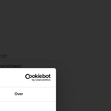
5127
raciet/zwart
x20cm
cm
e
Over
on
ste openingstijden
n.