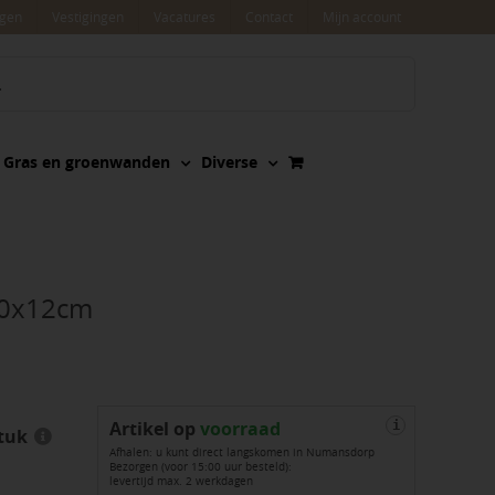
agen
Vestigingen
Vacatures
Contact
Mijn account
Gras en groenwanden
Diverse
20x12cm
Artikel op
voorraad
i
tuk
Afhalen: u kunt direct langskomen in Numansdorp
Bezorgen (voor 15:00 uur besteld):
levertijd max. 2 werkdagen