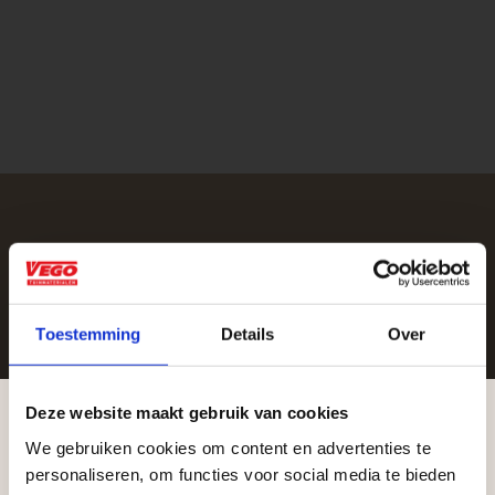
Zakelijke klant worden
Vego Tuinmaterialen is de meest geschikte partner
voor zakelijke klanten op zoek naar tuin- en
Toestemming
Details
Over
infraproducten. Als professionele leverancier van
tuinmaterialen bieden wij een breed assortiment
Deze website maakt gebruik van cookies
aan producten van topkwaliteit. Lees meer over de
We gebruiken cookies om content en advertenties te
zakelijke mogelijkheden
.
Aangepaste openingstijden tijdens de
personaliseren, om functies voor social media te bieden
vakantieperiode