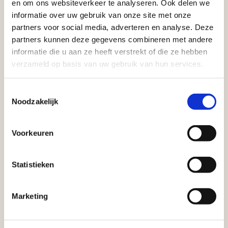
en om ons websiteverkeer te analyseren. Ook delen we
informatie over uw gebruik van onze site met onze
Waardenburg en Vego Dordrecht hanteren tijdens
partners voor social media, adverteren en analyse. Deze
de vakantieperiode aangepaste openingstijden op
partners kunnen deze gegevens combineren met andere
informatie die u aan ze heeft verstrekt of die ze hebben
zaterdag. Bekijk de vestigingspagina voor de
verzameld op basis van uw gebruik van hun services.
actuele openingstijden.
Vrijblijvend advies?
Afsluiting Papendrechtse Brug
Toestemmingsselectie
Noodzakelijk
Met de Papendrechtse Brug die de komende
Geen probleem, wij hebben alles voor uw
maanden dicht is voor al het wegverkeer, is het fijn
Voorkeuren
tuin en onze medewerkers adviseren je
dat er altijd een Vego-vestiging in de buurt is.
graag!
Met vier vestigingen en inspirerende showtuinen
Statistieken
helpen we je graag bij iedere stap van jouw
NEEM CONTACT MET ONS OP
tuinproject.
Marketing
BEKIJK ONZE VESTIGINGEN