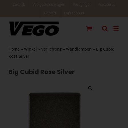
Ga
Zakelijk
Veelgestelde vragen
Vestigingen
Vacatures
naar
Contact
Mijn account
inhoud
Home
»
Winkel
»
Verlichting
»
Wandlampen
»
Big Cubid
Rose Silver
Big Cubid Rose Silver