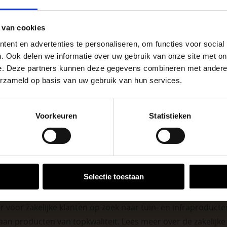
Wit
Kleur
go Dordrecht hanteren tijdens de vakantieperiode aangepa
7.2
Afmeting
 van cookies
 de vestigingspagina voor de actuele openingstijden.
ent en advertenties te personaliseren, om functies voor social
1
Stuks per eenheid
apendrechtse Brug
. Ook delen we informatie over uw gebruik van onze site met on
– W
Kleuren
e. Deze partners kunnen deze gegevens combineren met andere i
erzameld op basis van uw gebruik van hun services.
stu
Eenheid
se Brug die de komende maanden dicht is voor al het wegver
go-vestiging in de buurt is.
Voorkeuren
Statistieken
n en inspirerende showtuinen helpen we je graag bij iedere
VESTIGINGEN
Selectie toestaan
 voor zakelijke klanten op zoek naar tuin- en infraproducten
aan producten van topkwaliteit. Lees meer over de
zakelijk