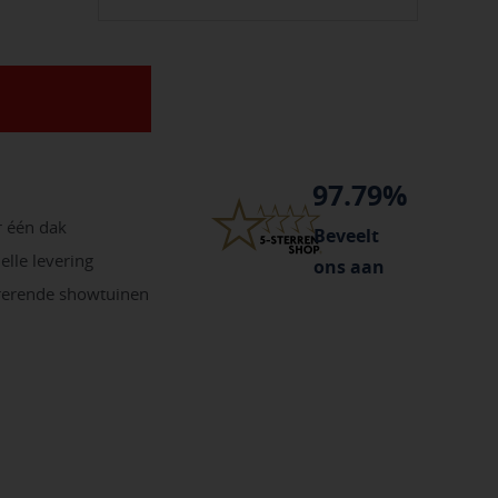
97.79%
r één dak
Beveelt
elle levering
ons aan
irerende showtuinen