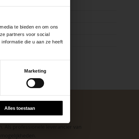
ste openingstijden
×7.3x7cm
 media te bieden en om ons
ze partners voor social
hite
nformatie die u aan ze heeft
k
keer, is het fijn
Marketing
 stap van jouw
Alles toestaan
. Als professionele leverancier van
e mogelijkheden
.