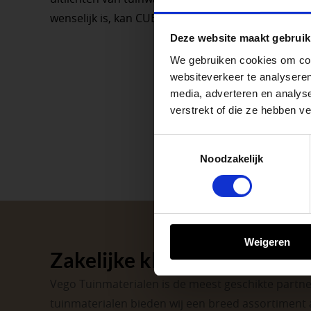
wenselijk is, kan CUBID toegepast worden.
Waardenburg en Ve
Deze website maakt gebruik
op zaterdag. Bekijk
We gebruiken cookies om cont
Afsluiting P
websiteverkeer te analyseren
media, adverteren en analys
verstrekt of die ze hebben v
Met de Papendrecht
dat er altijd een Ve
Toestemmingsselectie
Noodzakelijk
Met vier vestiginge
tuinproject.
BEKIJK ONZE 
Weigeren
Zakelijke klant worden
Vego Tuinmaterialen is de meest geschikte partner
tuinmaterialen bieden wij een breed assortiment 