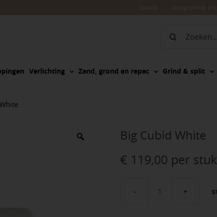
Zakelijk
Veelgestelde vr
Zoeken
naar:
ppingen
Verlichting
Zand, grond en repac
Grind & split
 White
Big Cubid White
€
119,00
per stuk
s
Big
Cubid