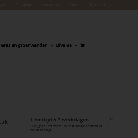
agen
Vestigingen
Vacatures
Contact
Mijn account
Gras en groenwanden
Diverse
Levertijd 5-7 werkdagen
i
tuk
U krijgt bericht zodra uw bestelling klaarstaat of
wordt bezorgd.