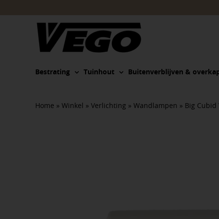
Ga
naar
inhoud
Bestrating
Tuinhout
Buitenverblijven & overka
Home
»
Winkel
»
Verlichting
»
Wandlampen
»
Big Cubid