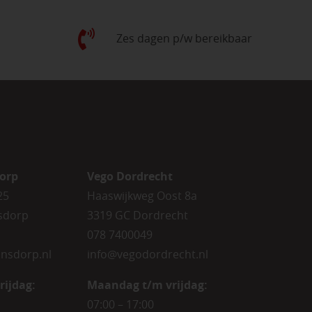
Zes dagen p/w bereikbaar
orp
Vego Dordrecht
25
Haaswijkweg Oost 8a
sdorp
3319 GC Dordrecht
078 7400049
nsdorp.nl
info@vegodordrecht.nl
rijdag
:
Maandag t/m vrijdag:
07:00 – 17:00