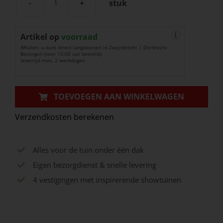
stuk
Big
Flux
Artikel op
Asymmetric
voorraad
i
Afhalen: u kunt direct langskomen in Zwijndrecht | Dordrecht
aantal
Bezorgen (voor 15:00 uur besteld):
levertijd max. 2 werkdagen
TOEVOEGEN AAN WINKELWAGEN
Verzendkosten berekenen
Alles voor de tuin onder één dak
Eigen bezorgdienst & snelle levering
4 vestigingen met inspirerende showtuinen