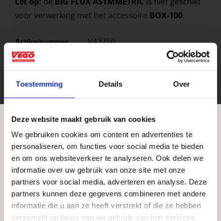
Let op:
de
BIG FLUX ASYMMETRIC
is niet geschikt
voor verwerking met het accessoire
BOX-100
.
V42750
Artikelnummer
1
Stuks per eenheid
– Black
Kleuren
Toestemming
Details
Over
stuk
Eenheid
Deze website maakt gebruik van cookies
We gebruiken cookies om content en advertenties te
Aangepaste openingstijden tijdens de
personaliseren, om functies voor social media te bieden
vakantieperiode
en om ons websiteverkeer te analyseren. Ook delen we
informatie over uw gebruik van onze site met onze
Waardenburg en Vego Dordrecht hanteren tijdens
partners voor social media, adverteren en analyse. Deze
de vakantieperiode aangepaste openingstijden op
partners kunnen deze gegevens combineren met andere
informatie die u aan ze heeft verstrekt of die ze hebben
zaterdag. Bekijk de vestigingspagina voor de
verzameld op basis van uw gebruik van hun services.