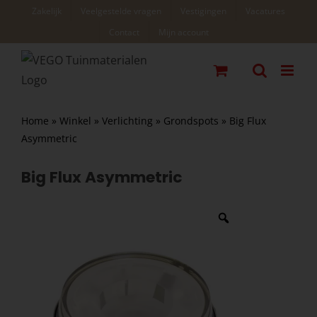
Ga
Zakelijk
Veelgestelde vragen
Vestigingen
Vacatures
naar
Contact
Mijn account
inhoud
Home
»
Winkel
»
Verlichting
»
Grondspots
»
Big Flux
Asymmetric
Big Flux Asymmetric