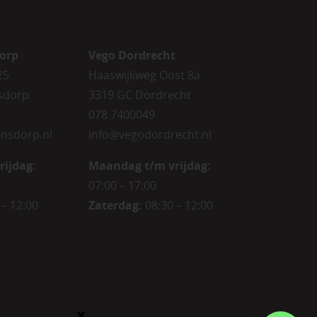
orp
Vego Dordrecht
25
Haaswijkweg Oost 8a
sdorp
3319 GC Dordrecht
078 7400049
nsdorp.nl
info@vegodordrecht.nl
rijdag
:
Maandag t/m vrijdag:
07:00 – 17:00
 – 12:00
Zaterdag:
08:30 – 12:00