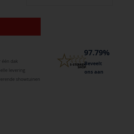
97.79%
r één dak
Beveelt
elle levering
ons aan
irerende showtuinen