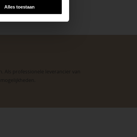
Alles toestaan
. Als professionele leverancier van
e mogelijkheden
.