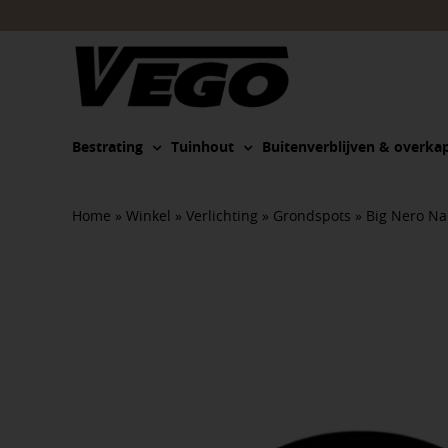
Ga
naar
inhoud
Bestrating
Tuinhout
Buitenverblijven & overka
Home
»
Winkel
»
Verlichting
»
Grondspots
»
Big Nero N