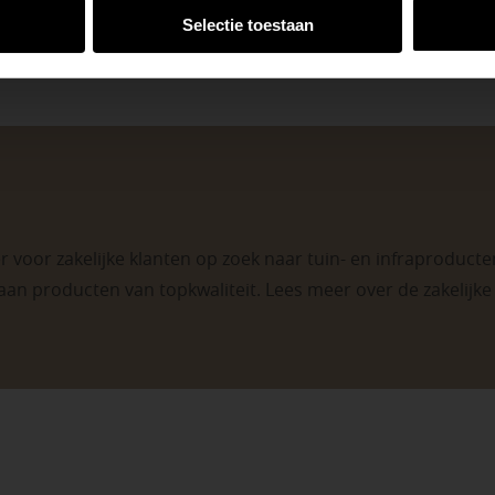
Selectie toestaan
 voor zakelijke klanten op zoek naar tuin- en infraproducten
aan producten van topkwaliteit. Lees meer over de
zakelijk