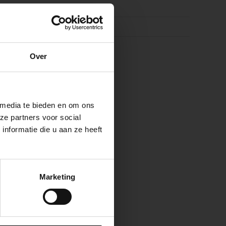
lack
e
k
Over
ste openingstijden
 media te bieden en om ons
ze partners voor social
nformatie die u aan ze heeft
keer, is het fijn
Marketing
 stap van jouw