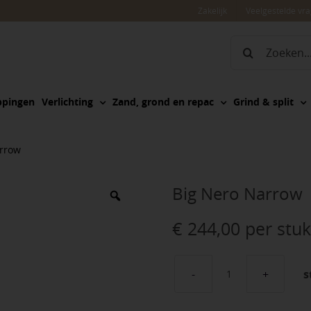
Zakelijk
Veelgestelde vr
Zoeken
naar:
ppingen
Verlichting
Zand, grond en repac
Grind & split
arrow
Big Nero Narrow
€
244,00
per stuk
s
Big
Nero