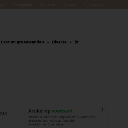
agen
Vestigingen
Vacatures
Contact
Mijn account
Gras en groenwanden
Diverse
Artikel op
voorraad
i
tuk
Afhalen: u kunt direct langskomen in Zwijndrecht
Bezorgen (voor 15:00 uur besteld):
levertijd max. 2 werkdagen