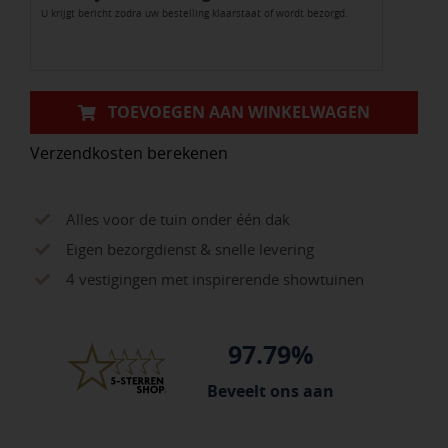
U krijgt bericht zodra uw bestelling klaarstaat of wordt bezorgd.
50/35x15
cm.
gezoet
aantal
TOEVOEGEN AAN WINKELWAGEN
Verzendkosten berekenen
Alles voor de tuin onder één dak
Eigen bezorgdienst & snelle levering
4 vestigingen met inspirerende showtuinen
97.79%
Beveelt ons aan