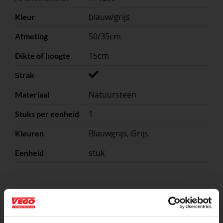
blauw/grijs
Kleur
50/35cm
Afmeting
15cm
Dikte of hoogte
Strak
Natuursteen
Materiaal
1
Stuks per eenheid
Blauwgrijs, Grijs
Kleuren
stuk
Eenheid