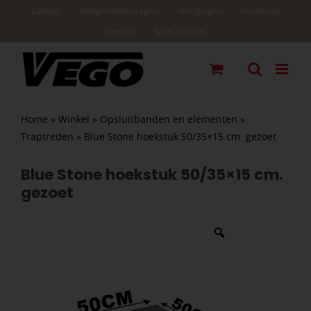
Ga
Zakelijk
Veelgestelde vragen
Vestigingen
Vacatures
naar
Contact
Mijn account
inhoud
Home
»
Winkel
»
Opsluitbanden en elementen
»
Traptreden
»
Blue Stone hoekstuk 50/35×15 cm. gezoet
Blue Stone hoekstuk 50/35×15 cm.
gezoet