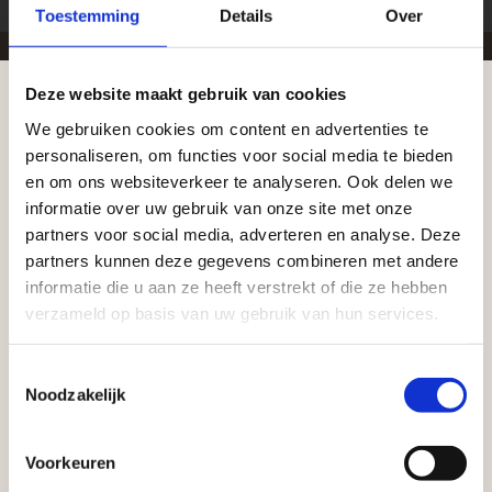
Toestemming
Details
Over
Deze website maakt gebruik van cookies
Zakelijke klant worden
We gebruiken cookies om content en advertenties te
Aangepaste openingstijden tijdens de
Vego Tuinmaterialen is de meest geschikte partner
personaliseren, om functies voor social media te bieden
vakantieperiode
en om ons websiteverkeer te analyseren. Ook delen we
voor zakelijke klanten op zoek naar tuin- en
informatie over uw gebruik van onze site met onze
infraproducten. Als professionele leverancier van
Waardenburg en Vego Dordrecht hanteren tijdens
partners voor social media, adverteren en analyse. Deze
tuinmaterialen bieden wij een breed assortiment
de vakantieperiode aangepaste openingstijden op
partners kunnen deze gegevens combineren met andere
aan producten van topkwaliteit. Lees meer over de
informatie die u aan ze heeft verstrekt of die ze hebben
zaterdag. Bekijk de vestigingspagina voor de
zakelijke mogelijkheden
.
verzameld op basis van uw gebruik van hun services.
actuele openingstijden.
Afsluiting Papendrechtse Brug
Toestemmingsselectie
Noodzakelijk
Met de Papendrechtse Brug die de komende
maanden dicht is voor al het wegverkeer, is het fijn
Voorkeuren