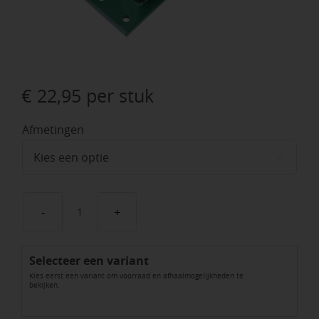
€
22,95
per stuk
Afmetingen

Bodemplaten
t.b.v
Selecteer een variant
montage
Kies eerst een variant om voorraad en afhaalmogelijkheden te
op
bekijken.
beton