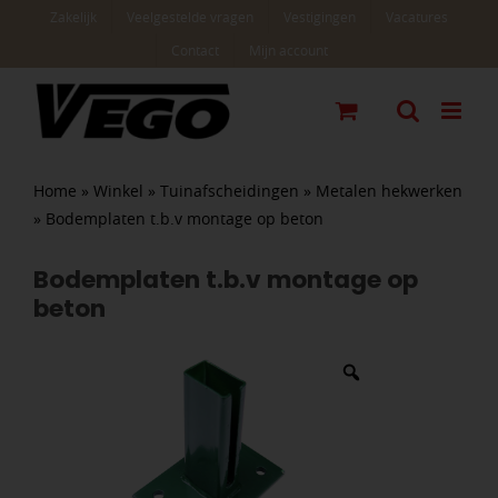
Ga
Zakelijk
Veelgestelde vragen
Vestigingen
Vacatures
naar
Contact
Mijn account
inhoud
Home
»
Winkel
»
Tuinafscheidingen
»
Metalen hekwerken
»
Bodemplaten t.b.v montage op beton
Bodemplaten t.b.v montage op
beton