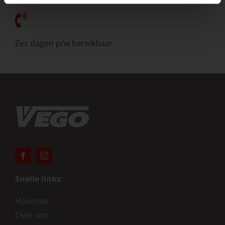
Zes dagen p/w bereikbaar
Snelle links:
Hovenier
Over ons