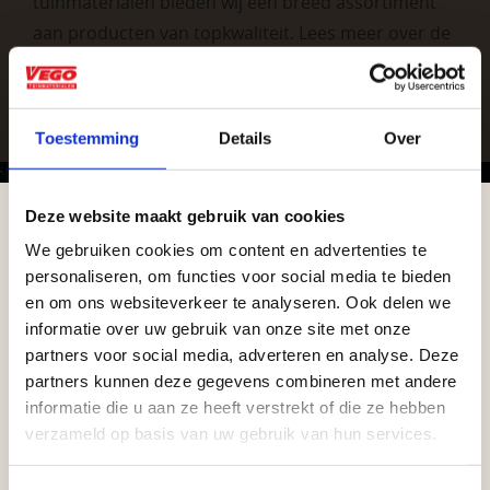
tuinmaterialen bieden wij een breed assortiment
aan producten van topkwaliteit. Lees meer over de
zakelijke mogelijkheden
.
Toestemming
Details
Over
Deze website maakt gebruik van cookies
We gebruiken cookies om content en advertenties te
Aangepaste openingstijden tijdens de
personaliseren, om functies voor social media te bieden
Vrijblijvend advies?
vakantieperiode
en om ons websiteverkeer te analyseren. Ook delen we
informatie over uw gebruik van onze site met onze
Waardenburg en Vego Dordrecht hanteren tijdens
partners voor social media, adverteren en analyse. Deze
Geen probleem, wij hebben alles voor uw
de vakantieperiode aangepaste openingstijden op
partners kunnen deze gegevens combineren met andere
tuin en onze medewerkers adviseren je
informatie die u aan ze heeft verstrekt of die ze hebben
zaterdag. Bekijk de vestigingspagina voor de
graag!
verzameld op basis van uw gebruik van hun services.
actuele openingstijden.
NEEM CONTACT MET ONS OP