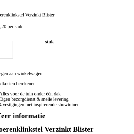
erenklinkstel Verzinkt Blister
,20
per stuk
stuk
erenklinkstel
rzinkt
ster
tal
egen aan winkelwagen
dkosten berekenen
Alles voor de tuin onder één dak
Eigen bezorgdienst & snelle levering
4 vestigingen met inspirerende showtuinen
eer informatie
oerenklinkstel Verzinkt Blister