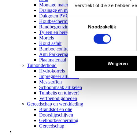
Montage materiaal t.b.v overkapping
verstrekt of die ze hebben v
Drainage en mantelbuis
Dakgoten PVC
Toestemmingsselectie
Houtbescherming
Randbegrenzingen
Noodzakelijk
Tyleen en beregening
Mortels
Koud asfalt
Bamboe control
Anti Parkeerpalen
Plaatmateriaal
Weigeren
Tuinonderhoud
Hydrokorrels
Impregneer artikelen
Meststoffen
Schoonmaak artikelen
Tuinbeits en tuinverf
Verfbenodigdheden
Gereedschap en werkkleding
Brandstof en olie
Doorslijpschijven
Gehoorbescherming
Gereedschap