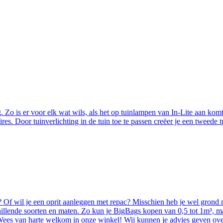
g. Zo is er voor elk wat wils, als het op tuinlampen van In-Lite aan komt
s. Door tuinverlichting in de tuin toe te passen creëer je een tweede 
 Of wil je een oprit aanleggen met repac? Misschien heb je wel grond 
chillende soorten en maten. Zo kun je BigBags kopen van 0,5 tot 1m³, 
! Wees van harte welkom in onze winkel! Wij kunnen je advies geven ov