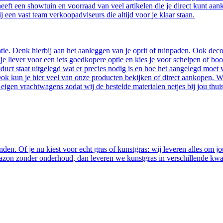
heeft een showtuin en voorraad van veel artikelen die je direct kunt a
 een vast team verkoopadviseurs die altijd voor je klaar staan.
ratie. Denk hierbij aan het aanleggen van je oprit of tuinpaden. Ook d
e liever voor een iets goedkopere optie en kies je voor schelpen of boo
roduct staat uitgelegd wat er precies nodig is en hoe het aangelegd m
ok kun je hier veel van onze producten bekijken of direct aankopen. W
e eigen vrachtwagens zodat wij de bestelde materialen netjes bij jou t
n. Of je nu kiest voor echt gras of kunstgras: wij leveren alles om jou
n gazon zonder onderhoud, dan leveren we kunstgras in verschillende kw