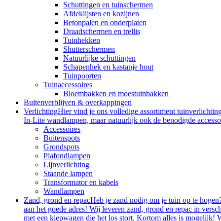
Schuttingen en tuinschermen
Afdeklijsten en kozijnen
Betonpalen en onderplaten
Draadschermen en trellis
Tuinhekken
Shutterschermen
Natuurlijke schuttingen
Schapenhek en kastanje hout
Tuinpoorten
Tuinaccessoires
Bloembakken en moestuinbakken
Buitenverblijven & overkappingen
Verlichting
Hier vind je ons volledige assortiment tuinverlichtin
In-Lite wandlampen, maar natuurlijk ook de benodigde accessoire
Accessoires
Buitenspots
Grondspots
Plafondlampen
Lijnverlichting
Staande lampen
Transformator en kabels
Wandlampen
Zand, grond en repac
Heb je zand nodig om je tuin op te hogen?
aan het goede adres! Wij leveren zand, grond en repac in vers
met een kiepwagen die het los stort. Kortom alles is mogelijk