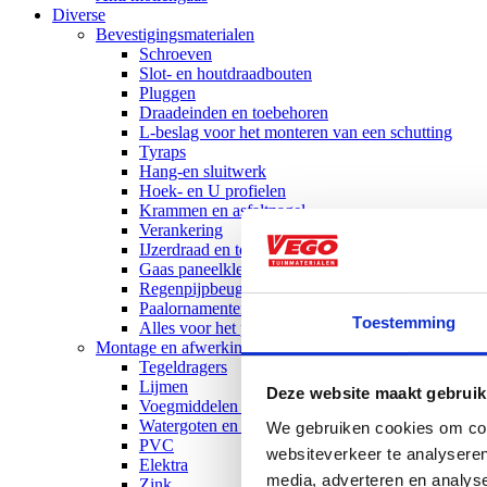
Diverse
Bevestigingsmaterialen
Schroeven
Slot- en houtdraadbouten
Pluggen
Draadeinden en toebehoren
L-beslag voor het monteren van een schutting
Tyraps
Hang-en sluitwerk
Hoek- en U profielen
Krammen en asfaltnagel
Verankering
IJzerdraad en toebehoren
Gaas paneelklemmen
Regenpijpbeugels
Paalornamenten
Toestemming
Alles voor het plaatsen van een boom
Montage en afwerking
Tegeldragers
Lijmen
Deze website maakt gebruik
Voegmiddelen en accessoires
Watergoten en toebehoren
We gebruiken cookies om cont
PVC
websiteverkeer te analyseren
Elektra
media, adverteren en analys
Zink