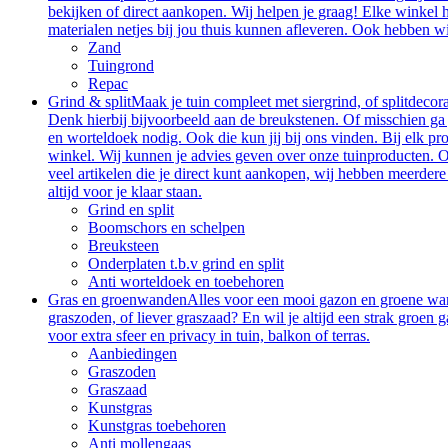
bekijken of direct aankopen. Wij helpen je graag! Elke winkel 
materialen netjes bij jou thuis kunnen afleveren. Ook hebben wij
Zand
Tuingrond
Repac
Grind & split
Maak je tuin compleet met siergrind, of splitdeco
Denk hierbij bijvoorbeeld aan de breukstenen. Of misschien ga j
en worteldoek nodig. Ook die kun jij bij ons vinden. Bij elk p
winkel. Wij kunnen je advies geven over onze tuinproducten. O
veel artikelen die je direct kunt aankopen, wij hebben meerder
altijd voor je klaar staan.
Grind en split
Boomschors en schelpen
Breuksteen
Onderplaten t.b.v grind en split
Anti worteldoek en toebehoren
Gras en groenwanden
Alles voor een mooi gazon en groene wande
graszoden, of liever graszaad? En wil je altijd een strak groe
voor extra sfeer en privacy in tuin, balkon of terras.
Aanbiedingen
Graszoden
Graszaad
Kunstgras
Kunstgras toebehoren
Anti mollengaas