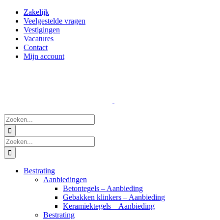
Ga
Zakelijk
naar
Veelgestelde vragen
inhoud
Vestigingen
Vacatures
Contact
Mijn account
Zoeken
naar:
Zoeken
naar:
Bestrating
Aanbiedingen
Betontegels – Aanbieding
Gebakken klinkers – Aanbieding
Keramiektegels – Aanbieding
Bestrating