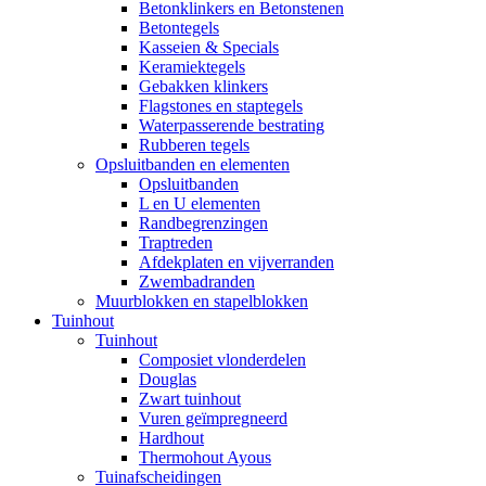
Betonklinkers en Betonstenen
Betontegels
Kasseien & Specials
Keramiektegels
Gebakken klinkers
Flagstones en staptegels
Waterpasserende bestrating
Rubberen tegels
Opsluitbanden en elementen
Opsluitbanden
L en U elementen
Randbegrenzingen
Traptreden
Afdekplaten en vijverranden
Zwembadranden
Muurblokken en stapelblokken
Tuinhout
Tuinhout
Composiet vlonderdelen
Douglas
Zwart tuinhout
Vuren geïmpregneerd
Hardhout
Thermohout Ayous
Tuinafscheidingen