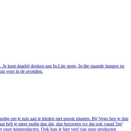
. Je kunt daarbij denken aan In-Lite spots, In-lite staande lampen en
tuin voor in de avonden.
nodig om je tuin aan te kleden met mooie planten. Bij Vego ben je dan
maar heb je meer nodig dan dat, dan bezorgen we dat ook vanaf 5m³
er onze tuinproducten. Ook kun je hier veel van onze producten