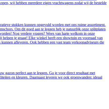
ankopen, wij hebben meerdere eigen vrachtwagens zodat wij de bestelde
ecoratieve stukken kunnen opgevuld worden met ons ruime assortiment.
mschors. Om dit goed aan te leggen heb je natuurlijk onze splitplaten
oet worden! Nog verdere vragen? Wees van harte welkom in onze
ij helpen je graag! Elke winkel heeft een showtuin en voorraad van
huis kunnen afleveren. Ook hebben een vast team verkoopadviseurs die
w gazon perfect aan te leggen. Ga je voor direct resultaat met
aliteiten en kleuren. Daarnaast leveren we ook groenwanden: ideaal