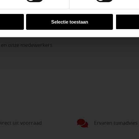
VESTIGINGEN
Selectie toestaan
n en onze medewerkers
irect uit voorraad
Ervaren tuinadvies