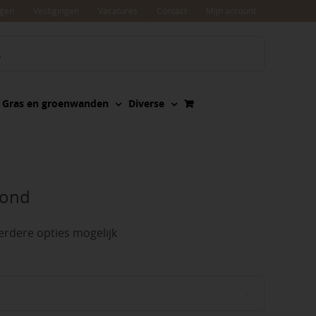
agen
Vestigingen
Vacatures
Contact
Mijn account
Gras en groenwanden
Diverse
rond
rdere opties mogelijk
