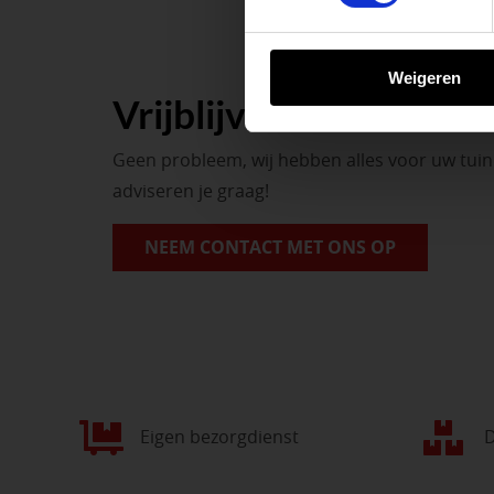
BEKIJK ONZE 
Weigeren
Vrijblijvend advies?
Geen probleem, wij hebben alles voor uw tui
adviseren je graag!
NEEM CONTACT MET ONS OP
Eigen bezorgdienst
D