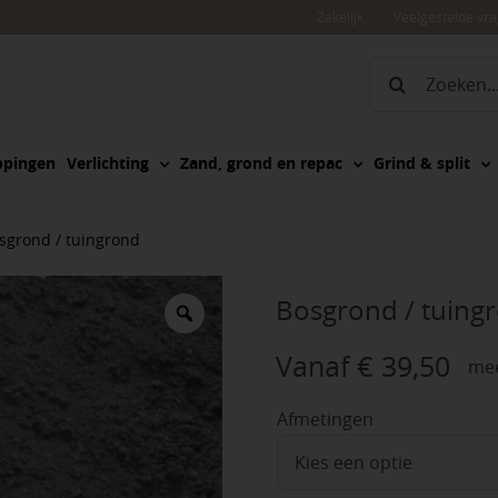
Zakelijk
Veelgestelde vr
Zoeken
naar:
ppingen
Verlichting
Zand, grond en repac
Grind & split
sgrond / tuingrond
Bosgrond / tuing
Vanaf
€
39,50
mee
Afmetingen