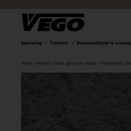
Ga
naar
inhoud
Bestrating
Tuinhout
Buitenverblijven & overka
Home
»
Winkel
»
Zand, grond en repac
»
Tuingrond
»
Bo