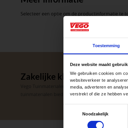
Selecteer een optie om de productinformatie te t
Aangepaste o
Toestemming
Waardenburg en Ve
P
Deze website maakt gebruik
op zaterdag. Bekijk
We gebruiken cookies om cont
Zakelijke klant worden
Afsluiting P
websiteverkeer te analyseren
Vego Tuinmaterialen is de meest geschikte partner
media, adverteren en analys
tuinmaterialen bieden wij een breed assortiment 
verstrekt of die ze hebben v
Met de Papendrecht
dat er altijd een Ve
Toestemmingsselectie
Noodzakelijk
Met vier vestiginge
tuinproject.