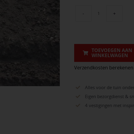
Bosgrond
/
tuingrond
aantal
TOEVOEGEN AAN
WINKELWAGEN
Verzendkosten berekenen
Alles voor de tuin onde
Eigen bezorgdienst & sn
4 vestigingen met insp