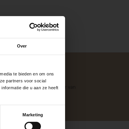
e
Over
ste openingstijden
n.
 media te bieden en om ons
ze partners voor social
. Als professionele leverancier van
nformatie die u aan ze heeft
e mogelijkheden
.
keer, is het fijn
Marketing
 stap van jouw