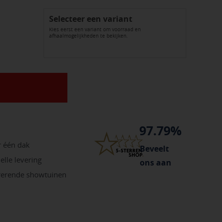
Selecteer een variant
Kies eerst een variant om voorraad en
afhaalmogelijkheden te bekijken.
97.79%
r één dak
Beveelt
elle levering
ons aan
irerende showtuinen