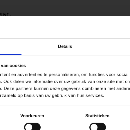
onen.
peningstijden tijdens de vakantieperiod
Details
go Dordrecht hanteren tijdens de vakantieperiode aangepa
ellegrom Sierbestrating heet voortaan Vego Tuinmateriale
 van cookies
 de vestigingspagina voor de actuele openingstijden.
ent en advertenties te personaliseren, om functies voor social
apendrechtse Brug
. Ook delen we informatie over uw gebruik van onze site met on
 voor zakelijke klanten op zoek naar tuin- en infraproducten
e. Deze partners kunnen deze gegevens combineren met andere i
aan producten van topkwaliteit. Lees meer over de
zakelijk
erzameld op basis van uw gebruik van hun services.
se Brug die de komende maanden dicht is voor al het wegver
go-vestiging in de buurt is.
Voorkeuren
Statistieken
n en inspirerende showtuinen helpen we je graag bij iedere