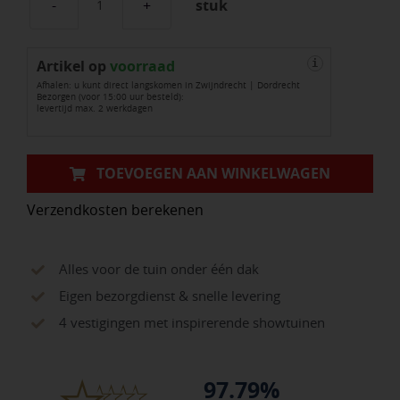
stuk
Box
1
Artikel op
Pearl
voorraad
i
Afhalen: u kunt direct langskomen in Zwijndrecht | Dordrecht
Grey
Bezorgen (voor 15:00 uur besteld):
levertijd max. 2 werkdagen
aantal
TOEVOEGEN AAN WINKELWAGEN
Verzendkosten berekenen
Alles voor de tuin onder één dak
Eigen bezorgdienst & snelle levering
4 vestigingen met inspirerende showtuinen
97.79%