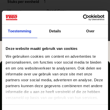
1
Stuks per eenheid
– Pearl Grey
Kleuren
stuk
Eenheid
Toestemming
Details
Over
Deze website maakt gebruik van cookies
We gebruiken cookies om content en advertenties te
Aangepaste openingstijden tijdens de
personaliseren, om functies voor social media te bieden
vakantieperiode
en om ons websiteverkeer te analyseren. Ook delen we
informatie over uw gebruik van onze site met onze
Waardenburg en Vego Dordrecht hanteren tijdens
partners voor social media, adverteren en analyse. Deze
Zakelijke klant worden
de vakantieperiode aangepaste openingstijden op
partners kunnen deze gegevens combineren met andere
Pellegrom Sierbestrating heet voortaan Vego
Vego Tuinmaterialen is de meest geschikte partner
informatie die u aan ze heeft verstrekt of die ze hebben
zaterdag. Bekijk de vestigingspagina voor de
Tuinmaterialen.
voor zakelijke klanten op zoek naar tuin- en
verzameld op basis van uw gebruik van hun services.
actuele openingstijden.
infraproducten. Als professionele leverancier van