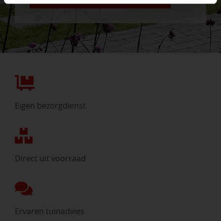
Eigen bezorgdienst
Direct uit voorraad
Ervaren tuinadvies