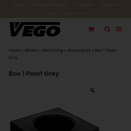
Ga
Zakelijk
Veelgestelde vragen
Vestigingen
Vacatures
naar
Contact
Mijn account
inhoud
Home
»
Winkel
»
Verlichting
»
Accessoires
»
Box 1 Pearl
Grey
Box 1 Pearl Grey