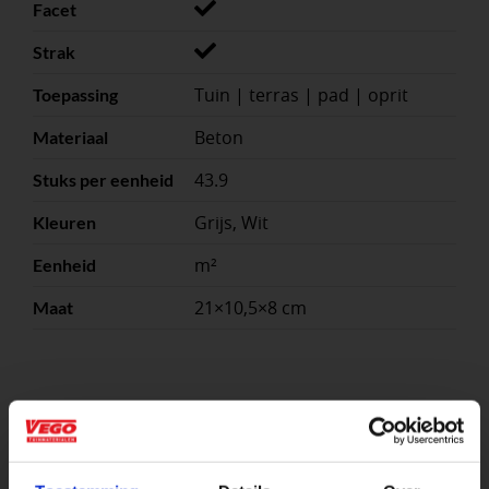
Facet
Strak
Tuin | terras | pad | oprit
Toepassing
Beton
Materiaal
43.9
Stuks per eenheid
Grijs, Wit
Kleuren
m²
Eenheid
21×10,5×8 cm
Maat