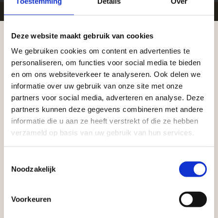
Toestemming
Details
Over
Deze website maakt gebruik van cookies
Zakelijke klant worden
We gebruiken cookies om content en advertenties te
Vego Tuinmaterialen is de meest geschikte partner
Aangepaste openingstijden tijdens de
personaliseren, om functies voor social media te bieden
vakantieperiode
voor zakelijke klanten op zoek naar tuin- en
en om ons websiteverkeer te analyseren. Ook delen we
infraproducten. Als professionele leverancier van
informatie over uw gebruik van onze site met onze
Waardenburg en Vego Dordrecht hanteren tijdens
tuinmaterialen bieden wij een breed assortiment
partners voor social media, adverteren en analyse. Deze
de vakantieperiode aangepaste openingstijden op
partners kunnen deze gegevens combineren met andere
aan producten van topkwaliteit. Lees meer over de
informatie die u aan ze heeft verstrekt of die ze hebben
zaterdag. Bekijk de vestigingspagina voor de
zakelijke mogelijkheden
.
verzameld op basis van uw gebruik van hun services.
actuele openingstijden.
Afsluiting Papendrechtse Brug
Toestemmingsselectie
Noodzakelijk
Met de Papendrechtse Brug die de komende
maanden dicht is voor al het wegverkeer, is het fijn
Voorkeuren
dat er altijd een Vego-vestiging in de buurt is.