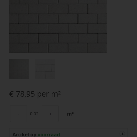
€
78,95
per m²
m²
BSS
8cm
Artikel op
KOMO
voorraad
i