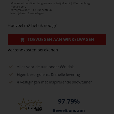
Afhalen: u kunt direct langskomen in Zwijndrecht | Waardenburg |
verkeerssteen
Numansdorp
Bezorgen (voor 15:00 uur besteld):
wit
levertijd max. 2 werkdagen
36st/lg
Hoeveel m2 heb ik nodig?
aantal
TOEVOEGEN AAN WINKELWAGEN
Verzendkosten berekenen
Alles voor de tuin onder één dak
Eigen bezorgdienst & snelle levering
4 vestigingen met inspirerende showtuinen
97.79%
Beveelt ons aan