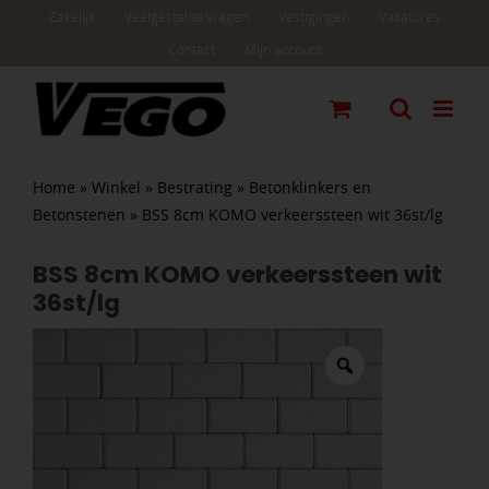
Ga
Zakelijk
Veelgestelde vragen
Vestigingen
Vacatures
naar
Contact
Mijn account
inhoud
Home
»
Winkel
»
Bestrating
»
Betonklinkers en
Betonstenen
»
BSS 8cm KOMO verkeerssteen wit 36st/lg
BSS 8cm KOMO verkeerssteen wit
36st/lg