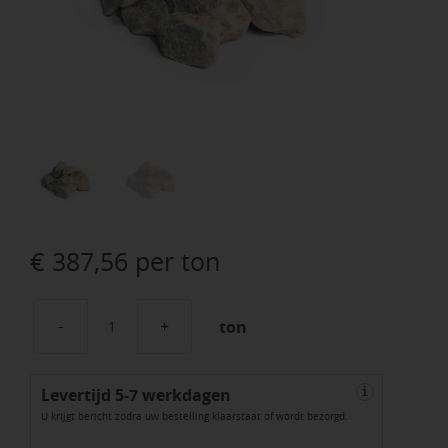
€
387,56
per ton
ton
CARRARA
BREUKSTEEN
Levertijd 5-7 werkdagen
50-
i
U krijgt bericht zodra uw bestelling klaarstaat of wordt bezorgd.
120MM