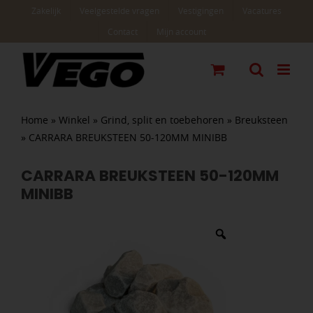
Ga
Zakelijk
Veelgestelde vragen
Vestigingen
Vacatures
naar
Contact
Mijn account
inhoud
Home
»
Winkel
»
Grind, split en toebehoren
»
Breuksteen
»
CARRARA BREUKSTEEN 50-120MM MINIBB
CARRARA BREUKSTEEN 50-120MM
MINIBB