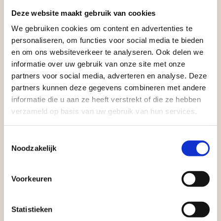
Vego Tuinmaterialen is de meest geschikte partner
Deze website maakt gebruik van cookies
voor zakelijke klanten op zoek naar tuin- en
We gebruiken cookies om content en advertenties te
Aangepaste openingstijden tijdens de
infraproducten. Als professionele leverancier van
personaliseren, om functies voor social media te bieden
vakantieperiode
en om ons websiteverkeer te analyseren. Ook delen we
tuinmaterialen bieden wij een breed assortiment
informatie over uw gebruik van onze site met onze
aan producten van topkwaliteit. Lees meer over de
Waardenburg en Vego Dordrecht hanteren tijdens
partners voor social media, adverteren en analyse. Deze
zakelijke mogelijkheden
.
de vakantieperiode aangepaste openingstijden op
partners kunnen deze gegevens combineren met andere
informatie die u aan ze heeft verstrekt of die ze hebben
zaterdag. Bekijk de vestigingspagina voor de
verzameld op basis van uw gebruik van hun services.
actuele openingstijden.
Afsluiting Papendrechtse Brug
Toestemmingsselectie
Noodzakelijk
Met de Papendrechtse Brug die de komende
maanden dicht is voor al het wegverkeer, is het fijn
Voorkeuren
Vrijblijvend advies?
dat er altijd een Vego-vestiging in de buurt is.
Met vier vestigingen en inspirerende showtuinen
Statistieken
Geen probleem, wij hebben alles voor uw
helpen we je graag bij iedere stap van jouw