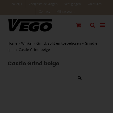
Ga
Zakelijk
Veelgestelde vragen
Vestigingen
Vacatures
naar
Contact
Mijn account
inhoud
Home
»
Winkel
»
Grind, split en toebehoren
»
Grind en
split
»
Castle Grind beige
Castle Grind beige