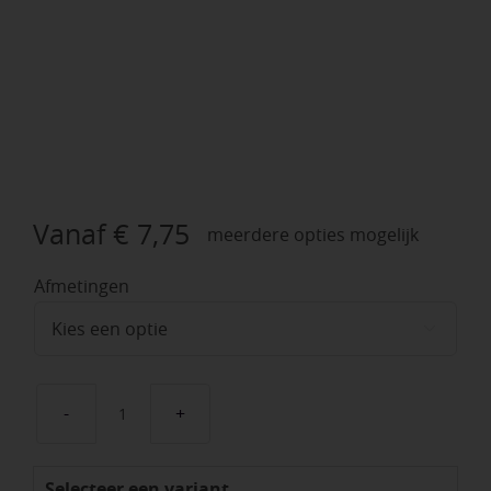
Vanaf
€
7,75
meerdere opties mogelijk
Afmetingen

Castle
Grind
Selecteer een variant
beige