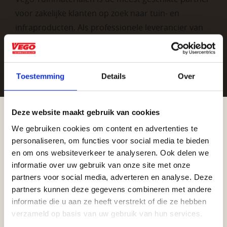
voor zakelijke klanten op zoek naar tuin- en
infraproducten. Als professionele leverancier van
tuinmaterialen bieden wij een breed assortiment
aan producten van topkwaliteit. Lees meer over de
zakelijke mogelijkheden
.
Toestemming
Details
Over
Deze website maakt gebruik van cookies
We gebruiken cookies om content en advertenties te
Aangepaste openingstijden tijdens de
personaliseren, om functies voor social media te bieden
vakantieperiode
en om ons websiteverkeer te analyseren. Ook delen we
informatie over uw gebruik van onze site met onze
Waardenburg en Vego Dordrecht hanteren tijdens
Vrijblijvend advies?
partners voor social media, adverteren en analyse. Deze
de vakantieperiode aangepaste openingstijden op
partners kunnen deze gegevens combineren met andere
informatie die u aan ze heeft verstrekt of die ze hebben
zaterdag. Bekijk de vestigingspagina voor de
Geen probleem, wij hebben alles voor uw
verzameld op basis van uw gebruik van hun services.
actuele openingstijden.
tuin en onze medewerkers adviseren je