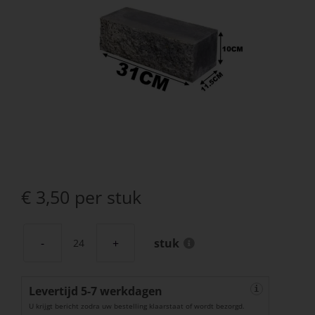
€
3,50
per stuk
stuk
Catrock
31x11,5x10
Levertijd 5-7 werkdagen
cm
i
U krijgt bericht zodra uw bestelling klaarstaat of wordt bezorgd.
Grijs/Zwart