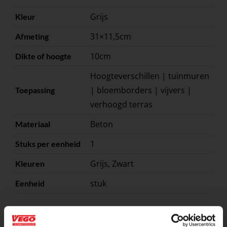
Grijs
Kleur
31×11,5cm
Afmeting
10cm
Dikte of hoogte
Hoogteverschillen | tuinmuren
| bloemborders | vijvers |
Toepassing
verhoogd terras
Beton
Materiaal
1
Stuks per eenheid
Grijs, Zwart
Kleuren
stuk
Eenheid