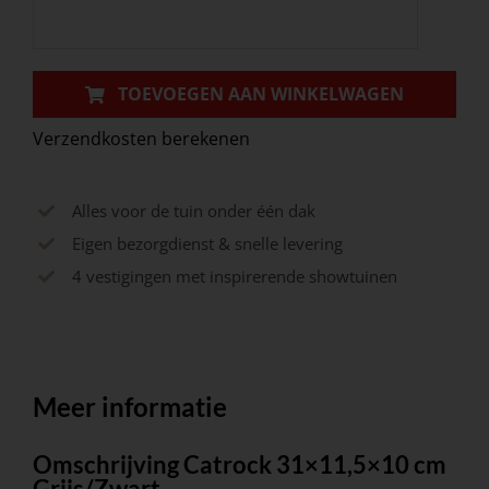
aantal
TOEVOEGEN AAN WINKELWAGEN
Verzendkosten berekenen
Alles voor de tuin onder één dak
Eigen bezorgdienst & snelle levering
4 vestigingen met inspirerende showtuinen
Meer informatie
Omschrijving Catrock 31×11,5×10 cm
Grijs/Zwart