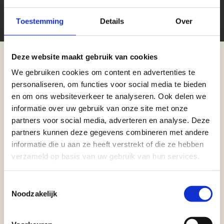
Toestemming
Details
Over
Deze website maakt gebruik van cookies
We gebruiken cookies om content en advertenties te
Aangepaste openingstijden tijdens de
Zakelijke klant worden
personaliseren, om functies voor social media te bieden
vakantieperiode
en om ons websiteverkeer te analyseren. Ook delen we
Vego Tuinmaterialen is de meest geschikte partner
informatie over uw gebruik van onze site met onze
voor zakelijke klanten op zoek naar tuin- en
Waardenburg en Vego Dordrecht hanteren tijdens
partners voor social media, adverteren en analyse. Deze
infraproducten. Als professionele leverancier van
de vakantieperiode aangepaste openingstijden op
partners kunnen deze gegevens combineren met andere
tuinmaterialen bieden wij een breed assortiment
informatie die u aan ze heeft verstrekt of die ze hebben
zaterdag. Bekijk de vestigingspagina voor de
aan producten van topkwaliteit. Lees meer over de
verzameld op basis van uw gebruik van hun services.
actuele openingstijden.
zakelijke mogelijkheden
.
Afsluiting Papendrechtse Brug
Toestemmingsselectie
Noodzakelijk
Met de Papendrechtse Brug die de komende