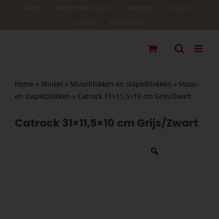
Ga
Zakelijk
Veelgestelde vragen
Vestigingen
Vacatures
naar
Contact
Mijn account
inhoud
Home
»
Winkel
»
Muurblokken en stapelblokken
»
Muur-
en stapelblokken
»
Catrock 31×11,5×10 cm Grijs/Zwart
Catrock 31×11,5×10 cm Grijs/Zwart