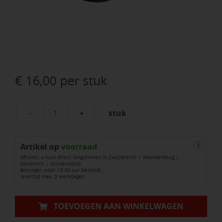
€
16,00
per stuk
stuk
Cbl-
Ext
Artikel op
Cord
voorraad
i
Afhalen: u kunt direct langskomen in Zwijndrecht | Waardenburg |
2Mtr
Dordrecht | Numansdorp
Bezorgen (voor 15:00 uur besteld):
aantal
levertijd max. 2 werkdagen
TOEVOEGEN AAN WINKELWAGEN