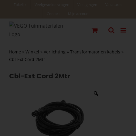
Ga
Zakelijk
Veelgestelde vragen
Vestigingen
Vacatures
naar
Contact
Mijn account
inhoud
Home
»
Winkel
»
Verlichting
»
Transformator en kabels
»
Cbl-Ext Cord 2Mtr
Cbl-Ext Cord 2Mtr