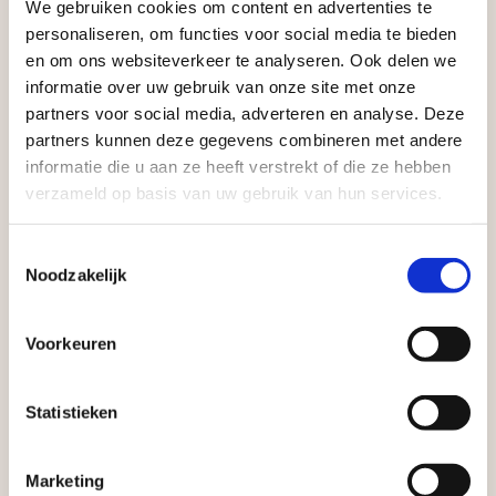
We gebruiken cookies om content en advertenties te
Aangepaste openingstijden tijdens de
aan producten van topkwaliteit. Lees meer over de
personaliseren, om functies voor social media te bieden
vakantieperiode
zakelijke mogelijkheden
.
en om ons websiteverkeer te analyseren. Ook delen we
informatie over uw gebruik van onze site met onze
Waardenburg en Vego Dordrecht hanteren tijdens
partners voor social media, adverteren en analyse. Deze
de vakantieperiode aangepaste openingstijden op
partners kunnen deze gegevens combineren met andere
informatie die u aan ze heeft verstrekt of die ze hebben
zaterdag. Bekijk de vestigingspagina voor de
verzameld op basis van uw gebruik van hun services.
actuele openingstijden.
Afsluiting Papendrechtse Brug
Toestemmingsselectie
Noodzakelijk
Vrijblijvend advies?
Met de Papendrechtse Brug die de komende
maanden dicht is voor al het wegverkeer, is het fijn
Voorkeuren
Geen probleem, wij hebben alles voor uw
dat er altijd een Vego-vestiging in de buurt is.
tuin en onze medewerkers adviseren je
Met vier vestigingen en inspirerende showtuinen
Statistieken
graag!
helpen we je graag bij iedere stap van jouw
tuinproject.
Marketing
NEEM CONTACT MET ONS OP