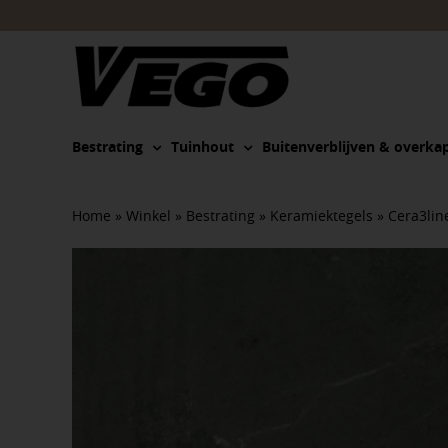
Ga
naar
inhoud
Bestrating
Tuinhout
Buitenverblijven & overka
Home
»
Winkel
»
Bestrating
»
Keramiektegels
»
Cera3lin