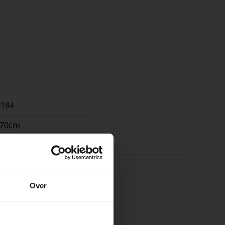
0184
x70cm
cm
n | terras | pad
e
amiek
Over
4
ste openingstijden
raciet, Zwart