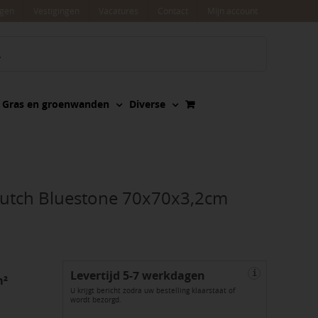
agen
Vestigingen
Vacatures
Contact
Mijn account
Gras en groenwanden
Diverse
Dutch Bluestone 70x70x3,2cm
Levertijd 5-7 werkdagen
i
m²
U krijgt bericht zodra uw bestelling klaarstaat of
wordt bezorgd.