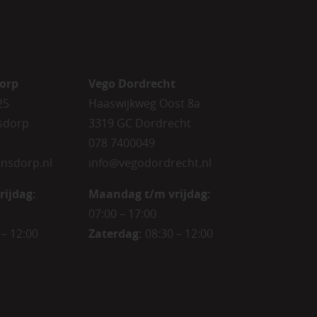
orp
Vego Dordrecht
25
Haaswijkweg Oost 8a
sdorp
3319 GC Dordrecht
078 7400049
nsdorp.nl
info@vegodordrecht.nl
rijdag
:
Maandag t/m vrijdag:
07:00 – 17:00
 – 12:00
Zaterdag:
08:30 – 12:00