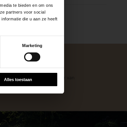
 media te bieden en om ons
ze partners voor social
nformatie die u aan ze heeft
keer, is het fijn
Marketing
 stap van jouw
. Als professionele leverancier van
Alles toestaan
e mogelijkheden
.