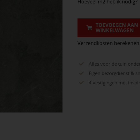
Hoeveel m2 heb ik nodig?
&
Dutch
Bluestone
TOEVOEGEN AAN
WINKELWAGEN
70x70x3,2cm
aantal
Verzendkosten berekenen
Alles voor de tuin onde
Eigen bezorgdienst & sn
4 vestigingen met insp