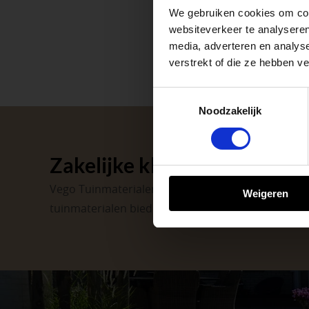
We gebruiken cookies om cont
Afsluiting P
websiteverkeer te analyseren
media, adverteren en analys
verstrekt of die ze hebben v
Met de Papendrecht
dat er altijd een Ve
Toestemmingsselectie
Noodzakelijk
Met vier vestiginge
tuinproject.
Zakelijke klant worden
BEKIJK ONZE 
Vego Tuinmaterialen is de meest geschikte partner
Weigeren
tuinmaterialen bieden wij een breed assortiment 