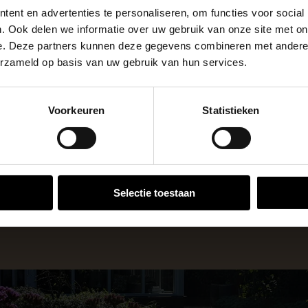
ent en advertenties te personaliseren, om functies voor social
m²
Eenheid
apendrechtse Brug
. Ook delen we informatie over uw gebruik van onze site met on
e. Deze partners kunnen deze gegevens combineren met andere i
erzameld op basis van uw gebruik van hun services.
se Brug die de komende maanden dicht is voor al het wegver
go-vestiging in de buurt is.
Voorkeuren
Statistieken
n en inspirerende showtuinen helpen we je graag bij iedere
VESTIGINGEN
 voor zakelijke klanten op zoek naar tuin- en infraproducten
Selectie toestaan
aan producten van topkwaliteit. Lees meer over de
zakelijk