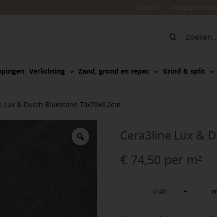
Zakelijk
Veelgestelde vr
Zoeken
naar:
ppingen
Verlichting
Zand, grond en repac
Grind & split
e Lux & Dutch Bluestone 70x70x3,2cm
Cera3line Lux & 
€
74,50
per m²
Cera3line
Lux