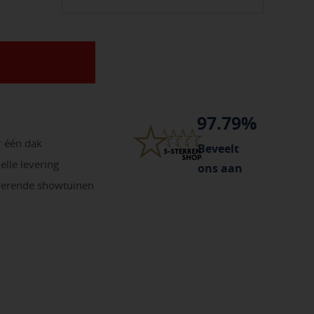
97.79%
r één dak
Beveelt
elle levering
ons aan
irerende showtuinen