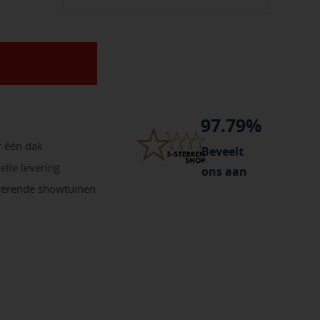
97.79%
r één dak
Beveelt
elle levering
ons aan
irerende showtuinen