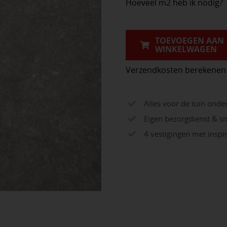
Hoeveel m2 heb ik nodig?
&
Dutch
Cesano
TOEVOEGEN AAN
WINKELWAGEN
Grey
60x60x3cm
Verzendkosten berekenen
aantal
Alles voor de tuin onde
Eigen bezorgdienst & sn
4 vestigingen met insp