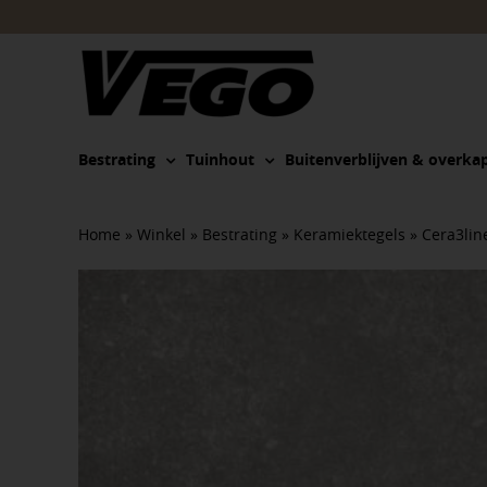
Ga
naar
inhoud
Bestrating
Tuinhout
Buitenverblijven & overka
Home
»
Winkel
»
Bestrating
»
Keramiektegels
»
Cera3lin