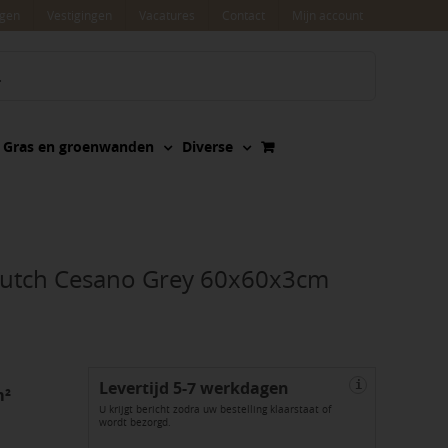
agen
Vestigingen
Vacatures
Contact
Mijn account
Gras en groenwanden
Diverse
Dutch Cesano Grey 60x60x3cm
Levertijd 5-7 werkdagen
i
m²
U krijgt bericht zodra uw bestelling klaarstaat of
wordt bezorgd.