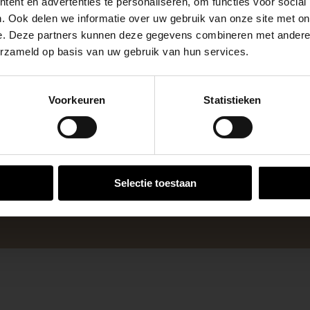
m²
Eenheid
ent en advertenties te personaliseren, om functies voor social
apendrechtse Brug
. Ook delen we informatie over uw gebruik van onze site met on
e. Deze partners kunnen deze gegevens combineren met andere i
erzameld op basis van uw gebruik van hun services.
se Brug die de komende maanden dicht is voor al het wegver
go-vestiging in de buurt is.
Voorkeuren
Statistieken
n en inspirerende showtuinen helpen we je graag bij iedere
VESTIGINGEN
 voor zakelijke klanten op zoek naar tuin- en infraproducten
Selectie toestaan
aan producten van topkwaliteit. Lees meer over de
zakelijk