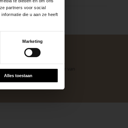
 media te bieden en om ons
ze partners voor social
nformatie die u aan ze heeft
keer, is het fijn
Marketing
 stap van jouw
. Als professionele leverancier van
Alles toestaan
e mogelijkheden
.