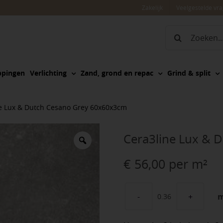
Zakelijk
Veelgestelde vr
Zoeken
naar:
ppingen
Verlichting
Zand, grond en repac
Grind & split
e Lux & Dutch Cesano Grey 60x60x3cm
Cera3line Lux & 
€
56,00
per m²
Cera3line
Lux