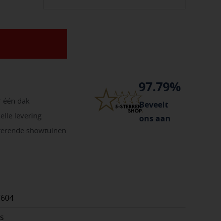
97.79%
r één dak
Beveelt
elle levering
ons aan
irerende showtuinen
7604
js