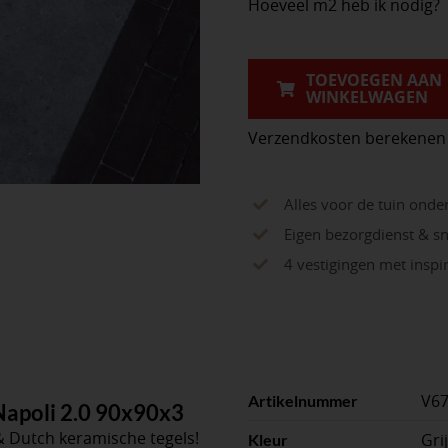
Hoeveel m2 heb ik nodig?
&
Dutch
Napoli
TOEVOEGEN AAN
WINKELWAGEN
90x90x3cm
aantal
Verzendkosten berekenen
Alles voor de tuin onde
Eigen bezorgdienst & sn
4 vestigingen met insp
V6
Artikelnummer
Napoli 2.0 90x90x3
 & Dutch keramische tegels!
Gri
Kleur