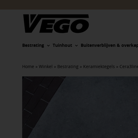
Ga
naar
inhoud
Bestrating
Tuinhout
Buitenverblijven & overka
Home
»
Winkel
»
Bestrating
»
Keramiektegels
»
Cera3lin