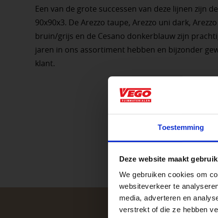
Een van de grote successen van deze lijnen zijn d
90x90x3. De Arezzo taupe, Arezzo uni dark, Arezzo
bruin/grijs en de Cesano donkerblauw zijn prachtig
jaren in ons assortiment hebben en bijzonder g
klant.
Aangepaste o
Toestemming
Waardenburg en Ve
P
Deze website maakt gebruik
op zaterdag. Bekijk
We gebruiken cookies om cont
Afsluiting P
websiteverkeer te analyseren
media, adverteren en analys
verstrekt of die ze hebben v