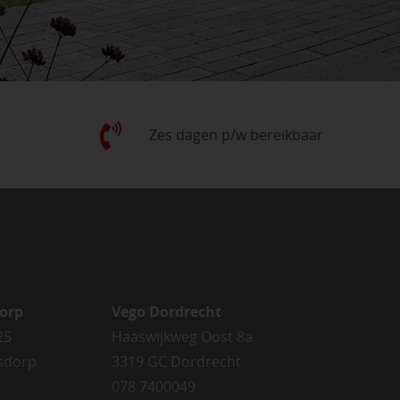
Zes dagen p/w bereikbaar
orp
Vego Dordrecht
25
Haaswijkweg Oost 8a
sdorp
3319 GC Dordrecht
078 7400049