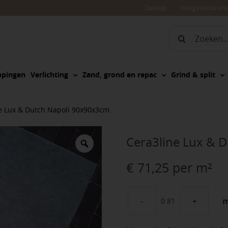
Zakelijk
Veelgestelde vr
Zoeken
naar:
ppingen
Verlichting
Zand, grond en repac
Grind & split
e Lux & Dutch Napoli 90x90x3cm
Cera3line Lux & 
€
71,25
per m²
Cera3line
Lux