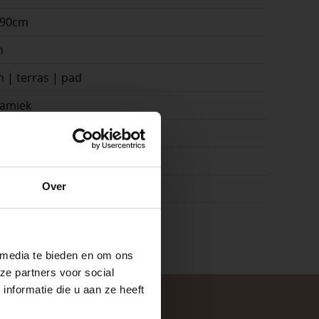
x90cm
m
n | terras | pad
amiek
3
in, Grijs
e
Over
ste openingstijden
n.
 media te bieden en om ons
ze partners voor social
nformatie die u aan ze heeft