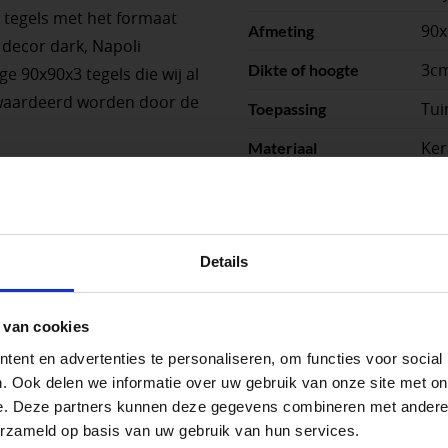
e tegels met het formaat
90
Afmeting
 decor dark, Napoli
3c
Dikte of hoogte
e 90x90x3 tegels die wij al
ewaardeerd worden door de
Tui
Toepassing
Ker
Materiaal
1.2
Stuks per eenheid
Bru
Kleuren
peningstijden tijdens de vakantieperiod
Details
m²
Eenheid
go Dordrecht hanteren tijdens de vakantieperiode aangepa
ellegrom Sierbestrating heet voortaan Vego Tuinmateriale
 van cookies
 de vestigingspagina voor de actuele openingstijden.
ent en advertenties te personaliseren, om functies voor social
apendrechtse Brug
. Ook delen we informatie over uw gebruik van onze site met on
e. Deze partners kunnen deze gegevens combineren met andere i
erzameld op basis van uw gebruik van hun services.