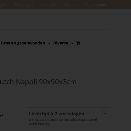
agen
Vestigingen
Vacatures
Contact
Mijn account
Gras en groenwanden
Diverse
Dutch Napoli 90x90x3cm
Levertijd 5-7 werkdagen
i
m²
U krijgt bericht zodra uw bestelling klaarstaat of
wordt bezorgd.