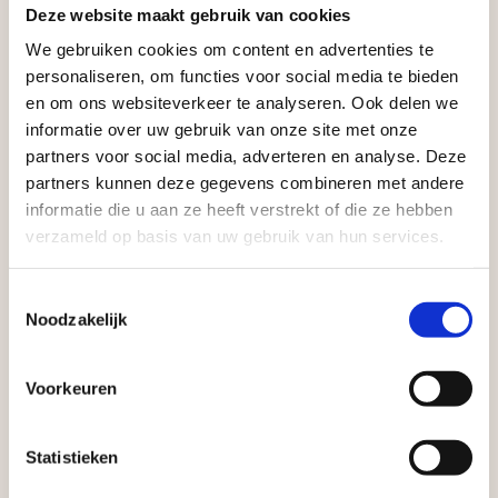
Deze website maakt gebruik van cookies
voor zakelijke klanten op zoek naar tuin- en
We gebruiken cookies om content en advertenties te
infraproducten. Als professionele leverancier van
Aangepaste openingstijden tijdens de
personaliseren, om functies voor social media te bieden
tuinmaterialen bieden wij een breed assortiment
vakantieperiode
en om ons websiteverkeer te analyseren. Ook delen we
aan producten van topkwaliteit. Lees meer over de
informatie over uw gebruik van onze site met onze
Waardenburg en Vego Dordrecht hanteren tijdens
zakelijke mogelijkheden
.
partners voor social media, adverteren en analyse. Deze
de vakantieperiode aangepaste openingstijden op
partners kunnen deze gegevens combineren met andere
informatie die u aan ze heeft verstrekt of die ze hebben
zaterdag. Bekijk de vestigingspagina voor de
verzameld op basis van uw gebruik van hun services.
actuele openingstijden.
Afsluiting Papendrechtse Brug
Toestemmingsselectie
Noodzakelijk
Met de Papendrechtse Brug die de komende
Vrijblijvend advies?
maanden dicht is voor al het wegverkeer, is het fijn
Voorkeuren
dat er altijd een Vego-vestiging in de buurt is.
Met vier vestigingen en inspirerende showtuinen
Statistieken
Geen probleem, wij hebben alles voor uw
helpen we je graag bij iedere stap van jouw
tuin en onze medewerkers adviseren je