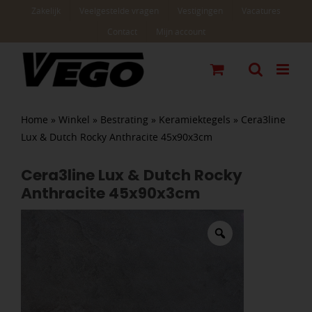
Ga
Zakelijk
Veelgestelde vragen
Vestigingen
Vacatures
naar
Contact
Mijn account
inhoud
Home
»
Winkel
»
Bestrating
»
Keramiektegels
»
Cera3line
Lux & Dutch Rocky Anthracite 45x90x3cm
Cera3line Lux & Dutch Rocky
Anthracite 45x90x3cm