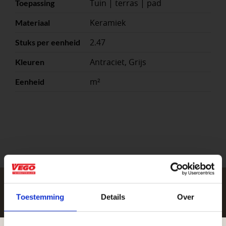
Tuin | terras | pad
Toepassing
Keramiek
Materiaal
2.47
Stuks per eenheid
Antraciet, Grijs
Kleuren
m²
Eenheid
Toestemming
Details
Over
Zakelijke klant worden
Vego Tuinmaterialen is de meest geschikte partner