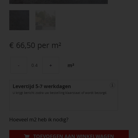
€
66,50
per m²
m²
Cera3line
Lux
Levertijd 5-7 werkdagen
&
i
U krijgt bericht zodra uw bestelling klaarstaat of wordt bezorgd.
Dutch
Rocky
Anthracite
Hoeveel m2 heb ik nodig?
45x90x3cm
aantal
TOEVOEGEN AAN WINKELWAGEN