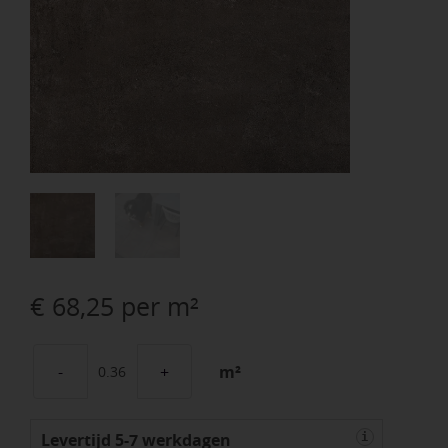
€
68,25
per m²
m²
Cera4line
Mento
Levertijd 5-7 werkdagen
Concrete
i