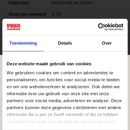
Keramiek en beton
Materiaal
2.78
Stuks per eenheid
Bruin, Taupe
Kleuren
m²
Eenheid
Toestemming
Details
Over
Deze website maakt gebruik van cookies
We gebruiken cookies om content en advertenties te
Aangepaste openingstijden tijdens de
personaliseren, om functies voor social media te bieden
vakantieperiode
en om ons websiteverkeer te analyseren. Ook delen we
informatie over uw gebruik van onze site met onze
Waardenburg en Vego Dordrecht hanteren tijdens
partners voor social media, adverteren en analyse. Deze
de vakantieperiode aangepaste openingstijden op
partners kunnen deze gegevens combineren met andere
Zakelijke klant worden
informatie die u aan ze heeft verstrekt of die ze hebben
zaterdag. Bekijk de vestigingspagina voor de
Vego Tuinmaterialen is de meest geschikte partner
verzameld op basis van uw gebruik van hun services.
actuele openingstijden.
voor zakelijke klanten op zoek naar tuin- en