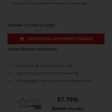
U krijgt bericht zodra uw bestelling klaarstaat of wordt bezorgd.
Taupe
60x60x4cm
aantal
Hoeveel m2 heb ik nodig?
TOEVOEGEN AAN WINKELWAGEN
Verzendkosten berekenen
Alles voor de tuin onder één dak
Eigen bezorgdienst & snelle levering
4 vestigingen met inspirerende showtuinen
97.79%
Beveelt ons aan