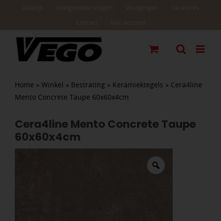
Ga
Zakelijk
Veelgestelde vragen
Vestigingen
Vacatures
naar
Contact
Mijn account
inhoud
Home
»
Winkel
»
Bestrating
»
Keramiektegels
»
Cera4line
Mento Concrete Taupe 60x60x4cm
Cera4line Mento Concrete Taupe
60x60x4cm