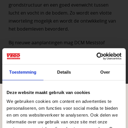
grondstructuur en een goed evenwicht tussen
lucht en vocht in de bodem. Zo wordt een vlotte
inworteling mogelijk en wordt de ontwikkeling van
het bodemleven bevorderd.
Bij nieuwe aanplantingen mag DCM Meststof
Siertuin, dankzij haar zachte werking, tot vlak vóór
het planten gebruikt worden.
Toestemming
Details
Over
V42727
Artikelnummer
1
Stuks per eenheid
Deze website maakt gebruik van cookies
stuk
Eenheid
We gebruiken cookies om content en advertenties te
Aangepaste openingstijden tijdens de
personaliseren, om functies voor social media te bieden
vakantieperiode
en om ons websiteverkeer te analyseren. Ook delen we
informatie over uw gebruik van onze site met onze
Waardenburg en Vego Dordrecht hanteren tijdens