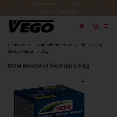
Ga
Zakelijk
Veelgestelde vragen
Vestigingen
Vacatures
naar
Contact
Mijn account
inhoud
Home
»
Winkel
»
Tuinonderhoud
»
Meststoffen
»
DCM
Meststof Siertuin 1,5 kg
DCM Meststof Siertuin 1,5 kg