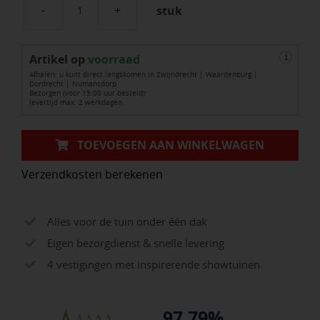
stuk
DCM
Meststof
Artikel op
Siertuin
voorraad
i
Afhalen: u kunt direct langskomen in Zwijndrecht | Waardenburg |
1,5
Dordrecht | Numansdorp
Bezorgen (voor 15:00 uur besteld):
kg
levertijd max. 2 werkdagen
aantal
TOEVOEGEN AAN WINKELWAGEN
Verzendkosten berekenen
Alles voor de tuin onder één dak
Eigen bezorgdienst & snelle levering
4 vestigingen met inspirerende showtuinen
97.79%