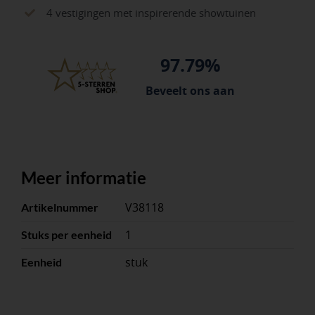
25
4 vestigingen met inspirerende showtuinen
kg.
aantal
97.79%
Beveelt ons aan
Meer informatie
V38118
Artikelnummer
1
Stuks per eenheid
stuk
Eenheid