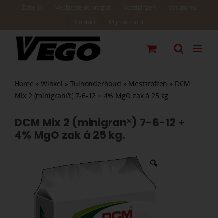
Ga
Zakelijk
Veelgestelde vragen
Vestigingen
Vacatures
naar
Contact
Mijn account
inhoud
Home
»
Winkel
»
Tuinonderhoud
»
Meststoffen
»
DCM
Mix 2 (minigran®) 7-6-12 + 4% MgO zak á 25 kg.
DCM Mix 2 (minigran®) 7-6-12 +
4% MgO zak á 25 kg.