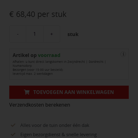
€
68,40
per stuk
stuk
DCM
Mix
Artikel op
2
voorraad
i
Afhalen: u kunt direct langskomen in Zwijndrecht | Dordrecht |
(minigran®)
Numansdorp
Bezorgen (voor 15:00 uur besteld):
7-
levertijd max. 2 werkdagen
6-
12
TOEVOEGEN AAN WINKELWAGEN
+
Verzendkosten berekenen
4%
MgO
zak
Alles voor de tuin onder één dak
á
Eigen bezorgdienst & snelle levering