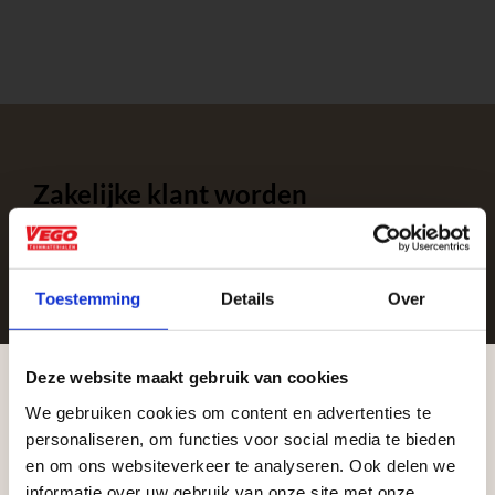
Zakelijke klant worden
Vego Tuinmaterialen is de meest geschikte partner
voor zakelijke klanten op zoek naar tuin- en
infraproducten. Als professionele leverancier van
Toestemming
Details
Over
tuinmaterialen bieden wij een breed assortiment
aan producten van topkwaliteit. Lees meer over de
Deze website maakt gebruik van cookies
zakelijke mogelijkheden
.
We gebruiken cookies om content en advertenties te
Aangepaste openingstijden tijdens de
personaliseren, om functies voor social media te bieden
vakantieperiode
en om ons websiteverkeer te analyseren. Ook delen we
informatie over uw gebruik van onze site met onze