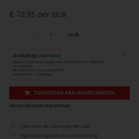
€
78,95
per stuk
stuk
DCM
Vital-
Artikel op
Green
voorraad
i
Afhalen: u kunt direct langskomen in Zwijndrecht | Dordrecht |
(minigran®)
Numansdorp
Bezorgen (voor 15:00 uur besteld):
14-
levertijd max. 2 werkdagen
4-
8+3%
TOEVOEGEN AAN WINKELWAGEN
MgO+Fe
Verzendkosten berekenen
zak
á
25
Alles voor de tuin onder één dak
kg.
Eigen bezorgdienst & snelle levering