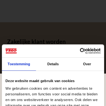
Zakelijke klant worden
Vego Tuinmaterialen is de meest geschikte partner
voor zakelijke klanten op zoek naar tuin- en
infraproducten. Als professionele leverancier van
Toestemming
Details
Over
tuinmaterialen bieden wij een breed assortiment
aan producten van topkwaliteit. Lees meer over de
Deze website maakt gebruik van cookies
zakelijke mogelijkheden
.
We gebruiken cookies om content en advertenties te
Aangepaste openingstijden tijdens de
personaliseren, om functies voor social media te bieden
vakantieperiode
en om ons websiteverkeer te analyseren. Ook delen we
informatie over uw gebruik van onze site met onze