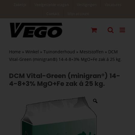
Ga
Zakelijk
Veelgestelde vragen
Vestigingen
Vacatures
naar
Contact
Mijn account
inhoud
Home
»
Winkel
»
Tuinonderhoud
»
Meststoffen
»
DCM
Vital-Green (minigran®) 14-4-8+3% MgO+Fe zak á 25 kg.
DCM Vital-Green (minigran®) 14-
4-8+3% MgO+Fe zak á 25 kg.