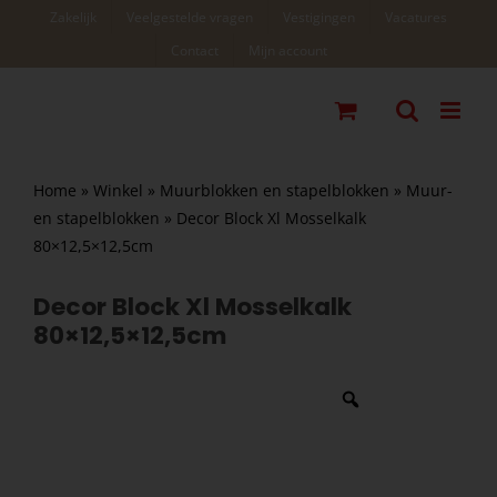
Ga
Zakelijk
Veelgestelde vragen
Vestigingen
Vacatures
naar
Contact
Mijn account
inhoud
Home
»
Winkel
»
Muurblokken en stapelblokken
»
Muur-
en stapelblokken
»
Decor Block Xl Mosselkalk
80×12,5×12,5cm
Decor Block Xl Mosselkalk
80×12,5×12,5cm