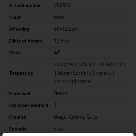
V56812
Artikelnummer
bont
Kleur
80×12,5cm
Afmeting
12,5cm
Dikte of hoogte
Strak
Hoogteverschillen | tuinmuren
| bloemborders | vijvers |
Toepassing
verhoogd terras
Beton
Materiaal
1
Stuks per eenheid
Beige, Crème, Grijs
Kleuren
stuk
Eenheid