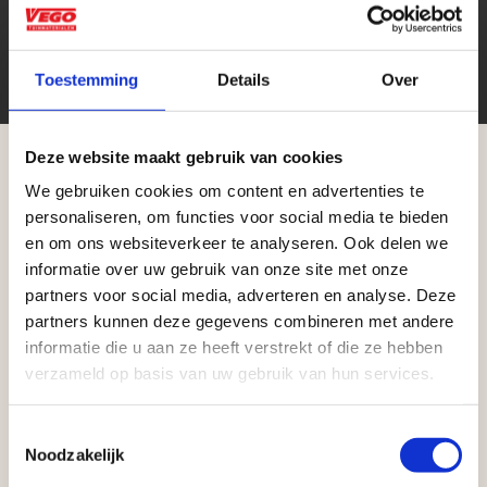
Toestemming
Details
Over
Deze website maakt gebruik van cookies
We gebruiken cookies om content en advertenties te
Aangepaste openingstijden tijdens de
personaliseren, om functies voor social media te bieden
vakantieperiode
Zakelijke klant worden
en om ons websiteverkeer te analyseren. Ook delen we
informatie over uw gebruik van onze site met onze
Vego Tuinmaterialen is de meest geschikte partner
Waardenburg en Vego Dordrecht hanteren tijdens
partners voor social media, adverteren en analyse. Deze
voor zakelijke klanten op zoek naar tuin- en
de vakantieperiode aangepaste openingstijden op
partners kunnen deze gegevens combineren met andere
infraproducten. Als professionele leverancier van
informatie die u aan ze heeft verstrekt of die ze hebben
zaterdag. Bekijk de vestigingspagina voor de
tuinmaterialen bieden wij een breed assortiment
verzameld op basis van uw gebruik van hun services.
actuele openingstijden.
aan producten van topkwaliteit. Lees meer over de
Afsluiting Papendrechtse Brug
zakelijke mogelijkheden
.
Toestemmingsselectie
Noodzakelijk