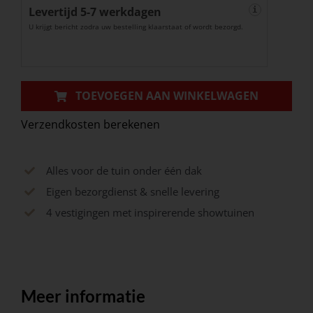
Levertijd 5-7 werkdagen
Xl
i
U krijgt bericht zodra uw bestelling klaarstaat of wordt bezorgd.
Mosselkalk
80x12,5x12,5cm
aantal
TOEVOEGEN AAN WINKELWAGEN
Verzendkosten berekenen
Alles voor de tuin onder één dak
Eigen bezorgdienst & snelle levering
4 vestigingen met inspirerende showtuinen
Meer informatie