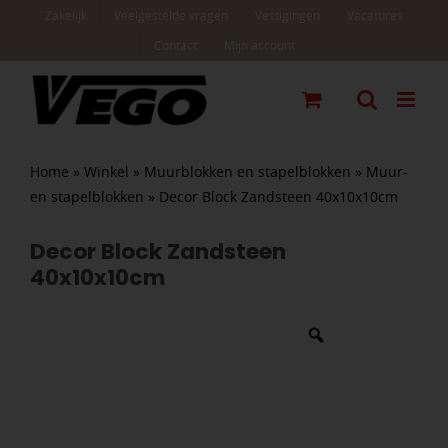
Ga
Zakelijk
Veelgestelde vragen
Vestigingen
Vacatures
naar
Contact
Mijn account
inhoud
Home
»
Winkel
»
Muurblokken en stapelblokken
»
Muur-
en stapelblokken
»
Decor Block Zandsteen 40x10x10cm
Decor Block Zandsteen
40x10x10cm