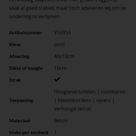
vaak al goed stabiel, maar toch adviseren wij om ze
onderling te verlijmen.
V55953
Artikelnummer
bont
Kleur
40x10cm
Afmeting
10cm
Dikte of hoogte
Strak
Hoogteverschillen | tuinmuren
| bloemborders | vijvers |
Toepassing
verhoogd terras
Beton
Materiaal
1
Stuks per eenheid