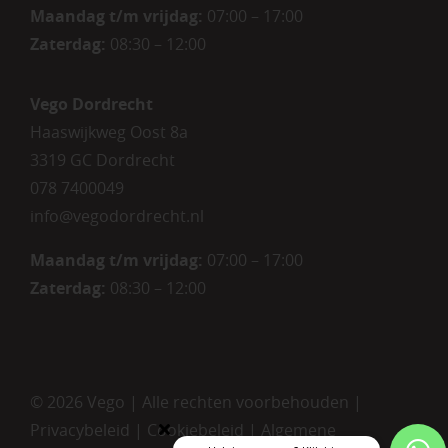
Maandag t/m vrijdag
:
07:00 – 17:00
Zaterdag
:
08:30 – 12:00
Vego Dordrecht
Haaswijkweg Oost 8a
3319 GC Dordrecht
078 7400049
info@vegodordrecht.nl
Maandag t/m vrijdag:
07:00 – 17:00
Zaterdag:
08:30 – 12:00
©
2026 Vego | Alle rechten voorbehouden |
Privacybeleid
|
Cookiebeleid
|
Algemene