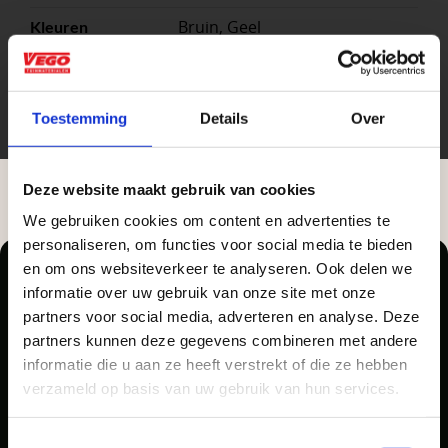
Bruin, Geel
Kleuren
stuk
Eenheid
Toestemming
Details
Over
Deze website maakt gebruik van cookies
We gebruiken cookies om content en advertenties te
Aangepaste openingstijden tijdens de
personaliseren, om functies voor social media te bieden
vakantieperiode
en om ons websiteverkeer te analyseren. Ook delen we
informatie over uw gebruik van onze site met onze
Waardenburg en Vego Dordrecht hanteren tijdens
Zakelijke klant worden
partners voor social media, adverteren en analyse. Deze
de vakantieperiode aangepaste openingstijden op
partners kunnen deze gegevens combineren met andere
Pellegrom Sierbestrating heet voortaan Vego
Vego Tuinmaterialen is de meest geschikte partner
informatie die u aan ze heeft verstrekt of die ze hebben
zaterdag. Bekijk de vestigingspagina voor de
Tuinmaterialen.
voor zakelijke klanten op zoek naar tuin- en
verzameld op basis van uw gebruik van hun services.
actuele openingstijden.
infraproducten. Als professionele leverancier van
tuinmaterialen bieden wij een breed assortiment
Afsluiting Papendrechtse Brug
Toestemmingsselectie