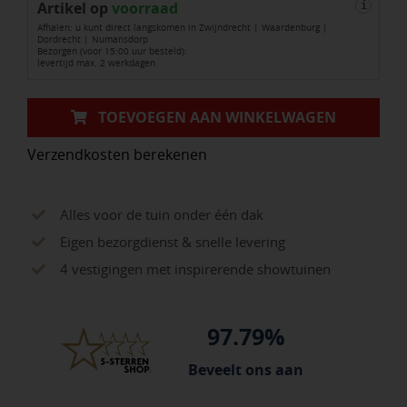
Artikel op
19
voorraad
i
Afhalen: u kunt direct langskomen in Zwijndrecht | Waardenburg |
cmx
Dordrecht | Numansdorp
Bezorgen (voor 15:00 uur besteld):
7
levertijd max. 2 werkdagen
mm
25
TOEVOEGEN AAN WINKELWAGEN
meter
Verzendkosten berekenen
aantal
Alles voor de tuin onder één dak
Eigen bezorgdienst & snelle levering
4 vestigingen met inspirerende showtuinen
97.79%
Beveelt ons aan