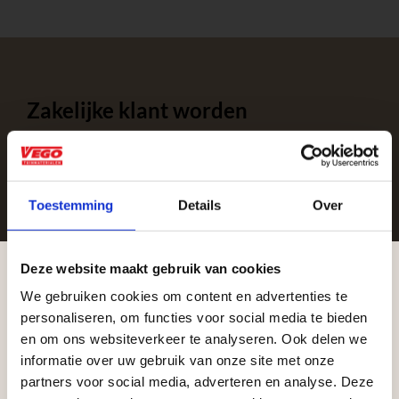
Zakelijke klant worden
Vego Tuinmaterialen is de meest geschikte partner
voor zakelijke klanten op zoek naar tuin- en
infraproducten. Als professionele leverancier van
Toestemming
Details
Over
tuinmaterialen bieden wij een breed assortiment
aan producten van topkwaliteit. Lees meer over de
zakelijke mogelijkheden
.
Deze website maakt gebruik van cookies
We gebruiken cookies om content en advertenties te
Aangepaste openingstijden tijdens de
personaliseren, om functies voor social media te bieden
vakantieperiode
en om ons websiteverkeer te analyseren. Ook delen we
informatie over uw gebruik van onze site met onze
Waardenburg en Vego Dordrecht hanteren tijdens
partners voor social media, adverteren en analyse. Deze