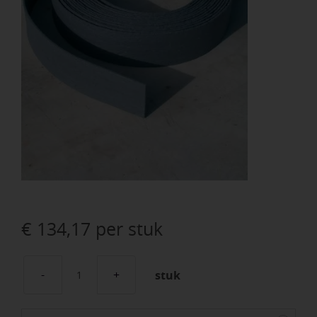
€
134,17
per stuk
stuk
Ecolat
grijs