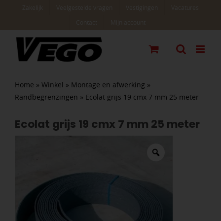
Ga
Zakelijk
Veelgestelde vragen
Vestigingen
Vacatures
naar
Contact
Mijn account
inhoud
Home
»
Winkel
»
Montage en afwerking
»
Randbegrenzingen
»
Ecolat grijs 19 cmx 7 mm 25 meter
Ecolat grijs 19 cmx 7 mm 25 meter