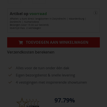
Ecolat
grijs
Artikel op
19
voorraad
i
Afhalen: u kunt direct langskomen in Zwijndrecht | Waardenburg |
cmx
Dordrecht | Numansdorp
Bezorgen (voor 15:00 uur besteld):
7
levertijd max. 2 werkdagen
mm
25
TOEVOEGEN AAN WINKELWAGEN
meter
Verzendkosten berekenen
aantal
Alles voor de tuin onder één dak
Eigen bezorgdienst & snelle levering
4 vestigingen met inspirerende showtuinen
97.79%