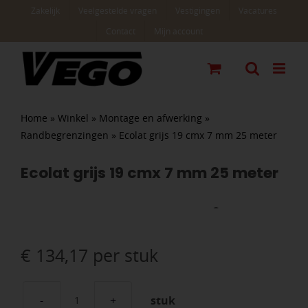
Ga
Zakelijk
Veelgestelde vragen
Vestigingen
Vacatures
naar
Contact
Mijn account
inhoud
Home
»
Winkel
»
Montage en afwerking
»
Randbegrenzingen
»
Ecolat grijs 19 cmx 7 mm 25 meter
Ecolat grijs 19 cmx 7 mm 25 meter
€
134,17
per stuk
stuk