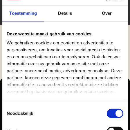
Toestemming
Details
Over
Vrijblijvend advies?
Deze website maakt gebruik van cookies
We gebruiken cookies om content en advertenties te
Aangepaste openingstijden tijdens de
Geen probleem, wij hebben alles voor uw
personaliseren, om functies voor social media te bieden
vakantieperiode
en om ons websiteverkeer te analyseren. Ook delen we
tuin en onze medewerkers adviseren je
informatie over uw gebruik van onze site met onze
graag!
Waardenburg en Vego Dordrecht hanteren tijdens
partners voor social media, adverteren en analyse. Deze
de vakantieperiode aangepaste openingstijden op
partners kunnen deze gegevens combineren met andere
NEEM CONTACT MET ONS OP
informatie die u aan ze heeft verstrekt of die ze hebben
zaterdag. Bekijk de vestigingspagina voor de
verzameld op basis van uw gebruik van hun services.
actuele openingstijden.
Afsluiting Papendrechtse Brug
Toestemmingsselectie
Pellegrom Sierbestrating heet voortaan Vego
Noodzakelijk
Tuinmaterialen.
Met de Papendrechtse Brug die de komende