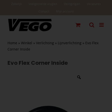
Ga
Zakelijk
Veelgestelde vragen
Vestigingen
Vacatures
naar
Contact
Mijn account
inhoud
Home
»
Winkel
»
Verlichting
»
Lijnverlichting
»
Evo Flex
Corner Inside
Evo Flex Corner Inside