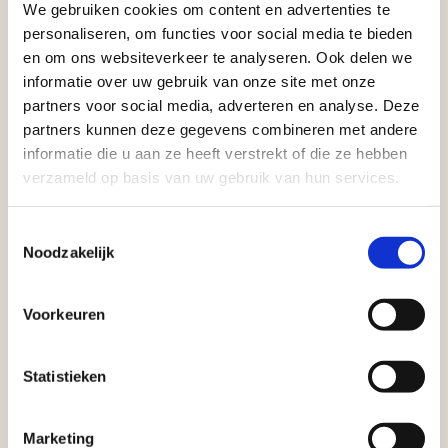
We gebruiken cookies om content en advertenties te
tuinmaterialen bieden wij een breed assortiment
Aangepaste openingstijden tijdens de
personaliseren, om functies voor social media te bieden
aan producten van topkwaliteit. Lees meer over de
vakantieperiode
en om ons websiteverkeer te analyseren. Ook delen we
zakelijke mogelijkheden
.
informatie over uw gebruik van onze site met onze
Waardenburg en Vego Dordrecht hanteren tijdens
partners voor social media, adverteren en analyse. Deze
de vakantieperiode aangepaste openingstijden op
partners kunnen deze gegevens combineren met andere
informatie die u aan ze heeft verstrekt of die ze hebben
zaterdag. Bekijk de vestigingspagina voor de
verzameld op basis van uw gebruik van hun services.
actuele openingstijden.
Afsluiting Papendrechtse Brug
Toestemmingsselectie
Noodzakelijk
Vrijblijvend advies?
Met de Papendrechtse Brug die de komende
maanden dicht is voor al het wegverkeer, is het fijn
Voorkeuren
dat er altijd een Vego-vestiging in de buurt is.
Geen probleem, wij hebben alles voor uw
Met vier vestigingen en inspirerende showtuinen
tuin en onze medewerkers adviseren je
Statistieken
helpen we je graag bij iedere stap van jouw
graag!
tuinproject.
Marketing