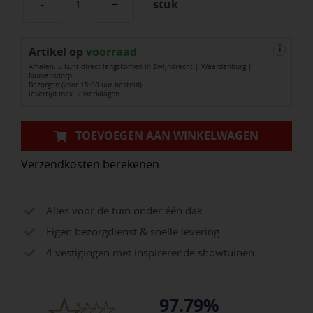
stuk
Evo
Flex
Artikel op
Corner
voorraad
i
Afhalen: u kunt direct langskomen in Zwijndrecht | Waardenburg |
Inside
Numansdorp
Bezorgen (voor 15:00 uur besteld):
aantal
levertijd max. 2 werkdagen
TOEVOEGEN AAN WINKELWAGEN
Verzendkosten berekenen
Alles voor de tuin onder één dak
Eigen bezorgdienst & snelle levering
4 vestigingen met inspirerende showtuinen
97.79%