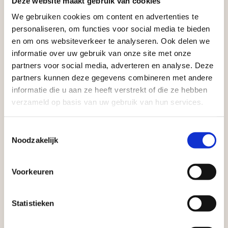
Deze website maakt gebruik van cookies
Vego Tuinmaterialen is de meest geschikte partner
voor zakelijke klanten op zoek naar tuin- en
We gebruiken cookies om content en advertenties te
Aangepaste openingstijden tijdens de
personaliseren, om functies voor social media te bieden
infraproducten. Als professionele leverancier van
vakantieperiode
en om ons websiteverkeer te analyseren. Ook delen we
tuinmaterialen bieden wij een breed assortiment
informatie over uw gebruik van onze site met onze
aan producten van topkwaliteit. Lees meer over de
Waardenburg en Vego Dordrecht hanteren tijdens
partners voor social media, adverteren en analyse. Deze
zakelijke mogelijkheden
.
de vakantieperiode aangepaste openingstijden op
partners kunnen deze gegevens combineren met andere
informatie die u aan ze heeft verstrekt of die ze hebben
zaterdag. Bekijk de vestigingspagina voor de
verzameld op basis van uw gebruik van hun services.
actuele openingstijden.
Afsluiting Papendrechtse Brug
Toestemmingsselectie
Noodzakelijk
Met de Papendrechtse Brug die de komende
maanden dicht is voor al het wegverkeer, is het fijn
Voorkeuren
Vrijblijvend advies?
dat er altijd een Vego-vestiging in de buurt is.
Met vier vestigingen en inspirerende showtuinen
Statistieken
Geen probleem, wij hebben alles voor uw
helpen we je graag bij iedere stap van jouw