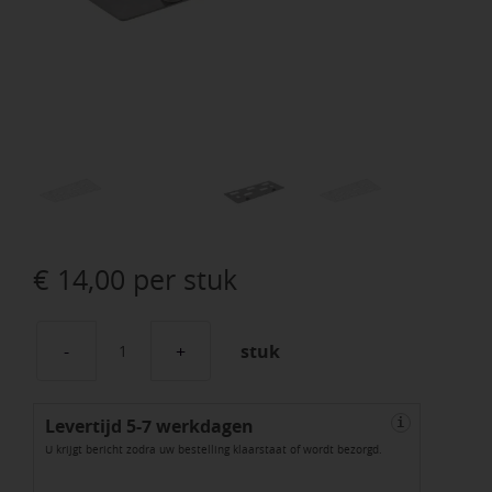
€
14,00
per stuk
stuk
Fix
3
Levertijd 5-7 werkdagen
aantal
i
U krijgt bericht zodra uw bestelling klaarstaat of wordt bezorgd.