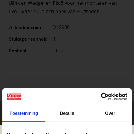
Blink en Wedge, en
Fix 5
voor het monteren van
Evo Hyde 550 in een hoek van 90 graden.
V42930
Artikelnummer
1
Stuks per eenheid
stuk
Eenheid
Toestemming
Details
Over
Zakelijke klant worden