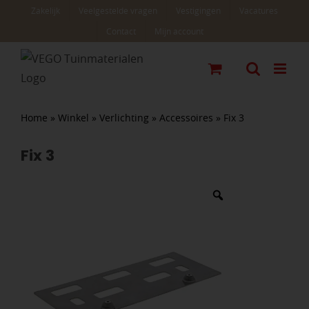
Ga
Zakelijk
Veelgestelde vragen
Vestigingen
Vacatures
naar
Contact
Mijn account
inhoud
Home
»
Winkel
»
Verlichting
»
Accessoires
»
Fix 3
Fix 3