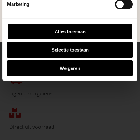
tuin en onze medewerkers adviseren je
tuinproject.
Marketing
graag!
BEKIJK ONZE VESTIGINGEN
NEEM CONTACT MET ONS OP
Alles toestaan
Selectie toestaan
Weigeren
Eigen bezorgdienst
Direct uit voorraad