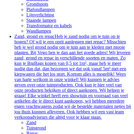
Grondspots
Plafondlampen
Lijnverlichting
Staande lampen
Transformator en kabels
Wandlampen
Zand, grond en repac
Heb je zand nodig om je tuin op te
hogen? Of wil je een oprit aanleggen met repac? Misschien
heb je wel grond nodig om je tuin aan te kleden met mooie
planten. Bij Vego ben je dan aan het goede adres! Wij leveren
zand, grond en repac in verschillende soorten en maten. Zo
kun je BigBags kopen van 0,5 tot 1m³, maar heb je meer
nodig dan dat, dan bezorgen we dat ook vanaf 5m³ met een
kiepwagen die het los stort. Kortom alles is mogelijk! Wees
van harte welkom in onze winkel! Wij kunnen je advies
geven over onze tuinproducten. Ook kun je hier veel van
onze producten bekijken of direct aankopen. Wij helpen je
graag! Elke winkel heeft een showtuin en voorraad van veel
artikelen die je direct kunt aankopen, wij hebben meerdere
eigen vrachtwagens zodat wij de bestelde materialen netjes bij
jou thuis kunnen afleveren. Ook hebben wij een vast team
verkoopadviseurs die altijd voor je klaar staan.
Zand
Tuingrond
Repac