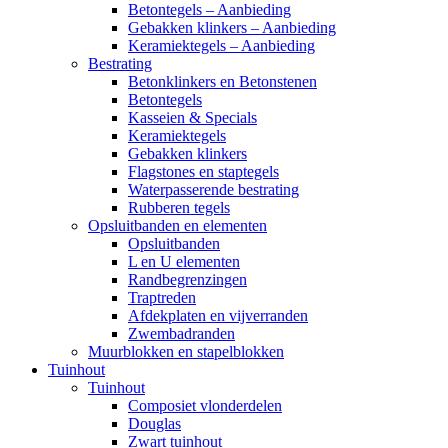
Betontegels – Aanbieding
Gebakken klinkers – Aanbieding
Keramiektegels – Aanbieding
Bestrating
Betonklinkers en Betonstenen
Betontegels
Kasseien & Specials
Keramiektegels
Gebakken klinkers
Flagstones en staptegels
Waterpasserende bestrating
Rubberen tegels
Opsluitbanden en elementen
Opsluitbanden
L en U elementen
Randbegrenzingen
Traptreden
Afdekplaten en vijverranden
Zwembadranden
Muurblokken en stapelblokken
Tuinhout
Tuinhout
Composiet vlonderdelen
Douglas
Zwart tuinhout