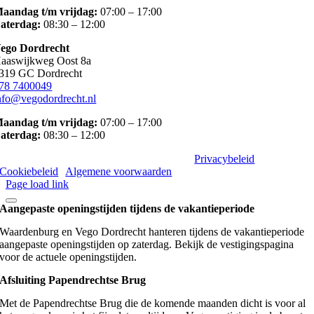
aandag t/m vrijdag
:
07:00 – 17:00
aterdag
:
08:30 – 12:00
ego Dordrecht
aaswijkweg Oost 8a
319 GC Dordrecht
78 7400049
nfo@vegodordrecht.nl
aandag t/m vrijdag:
07:00 – 17:00
aterdag:
08:30 – 12:00
©
2026 Vego | Alle rechten voorbehouden |
Privacybeleid
|
Cookiebeleid
|
Algemene voorwaarden
Page load link
Aangepaste openingstijden tijdens de vakantieperiode
Waardenburg en Vego Dordrecht hanteren tijdens de vakantieperiode
aangepaste openingstijden op zaterdag. Bekijk de vestigingspagina
voor de actuele openingstijden.
Afsluiting Papendrechtse Brug
Met de Papendrechtse Brug die de komende maanden dicht is voor al