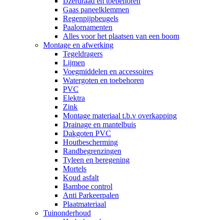
IJzerdraad en toebehoren
Gaas paneelklemmen
Regenpijpbeugels
Paalornamenten
Alles voor het plaatsen van een boom
Montage en afwerking
Tegeldragers
Lijmen
Voegmiddelen en accessoires
Watergoten en toebehoren
PVC
Elektra
Zink
Montage materiaal t.b.v overkapping
Drainage en mantelbuis
Dakgoten PVC
Houtbescherming
Randbegrenzingen
Tyleen en beregening
Mortels
Koud asfalt
Bamboe control
Anti Parkeerpalen
Plaatmateriaal
Tuinonderhoud