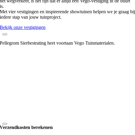
het wegverkeer, is het fijn dat er altijd een Vego-vestiging in de buurt
is.
Met vier vestigingen en inspirerende showtuinen helpen we je graag bi
iedere stap van jouw tuinproject.
Bekijk onze vestigingen
Pellegrom Sierbestrating heet voortaan Vego Tuinmaterialen.
Verzendkosten berekenen