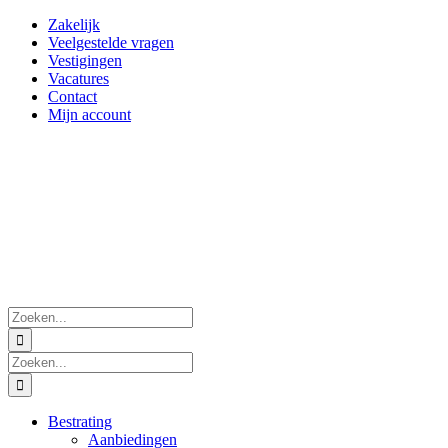
Ga
Zakelijk
naar
Veelgestelde vragen
inhoud
Vestigingen
Vacatures
Contact
Mijn account
Zoeken
naar:
Zoeken
naar:
Bestrating
Aanbiedingen