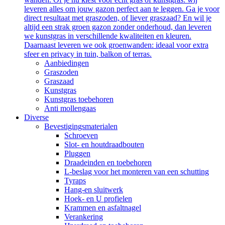
leveren alles om jouw gazon perfect aan te leggen. Ga je voor
direct resultaat met graszoden, of liever graszaad? En wil je
altijd een strak groen gazon zonder onderhoud, dan leveren
we kunstgras in verschillende kwaliteiten en kleuren.
Daarnaast leveren we ook groenwanden: ideaal voor extra
sfeer en privacy in tuin, balkon of terras.
Aanbiedingen
Graszoden
Graszaad
Kunstgras
Kunstgras toebehoren
Anti mollengaas
Diverse
Bevestigingsmaterialen
Schroeven
Slot- en houtdraadbouten
Pluggen
Draadeinden en toebehoren
L-beslag voor het monteren van een schutting
Tyraps
Hang-en sluitwerk
Hoek- en U profielen
Krammen en asfaltnagel
Verankering