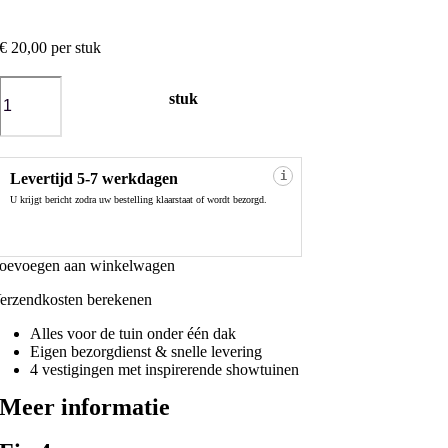
€
20,00
per stuk
stuk
Fix
4
aantal
i
Levertijd 5-7 werkdagen
U krijgt bericht zodra uw bestelling klaarstaat of wordt bezorgd.
oevoegen aan winkelwagen
erzendkosten berekenen
Alles voor de tuin onder één dak
Eigen bezorgdienst & snelle levering
4 vestigingen met inspirerende showtuinen
Meer informatie