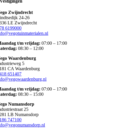
Vestigingen
ego Zwijndrecht
indtsedijk 24-26
336 LE Zwijndrecht
78 6199000
nfo@vegotuinmaterialen.nl
aandag t/m vrijdag:
07:00 – 17:00
aterdag:
08:30 – 12:00
ego Waardenburg
ndustrieweg 5
181 CA Waardenburg
418 651407
nfo@vegowaardenburg.nl
aandag t/m vrijdag:
07:00 – 17:00
aterdag
:
08:30 – 15:00
ego Numansdorp
ndustriestraat 25
281 LB Numansdorp
186 747100
nfo@vegonumansdorp.nl