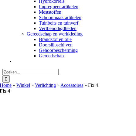
Hydrokorrels
Impregneer artikelen
Meststoffen
Schoonmaak artikelen
Tuinbeits en tuinverf
Verfbenodigdheden
Gereedschap en werkkleding
Brandstof en olie
Doorslijpschijven
Gehoorbescherming
Gereedschap
Zoeken
naar:
Home
»
Winkel
»
Verlichting
»
Accessoires
»
Fix 4
Fix 4