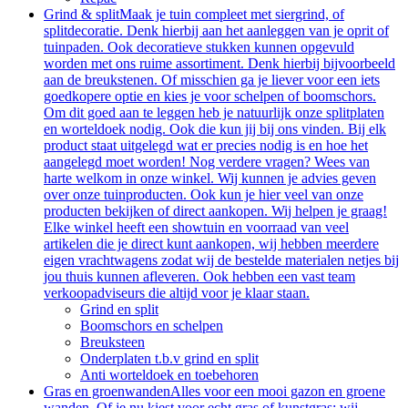
Grind & split
Maak je tuin compleet met siergrind, of
splitdecoratie. Denk hierbij aan het aanleggen van je oprit of
tuinpaden. Ook decoratieve stukken kunnen opgevuld
worden met ons ruime assortiment. Denk hierbij bijvoorbeeld
aan de breukstenen. Of misschien ga je liever voor een iets
goedkopere optie en kies je voor schelpen of boomschors.
Om dit goed aan te leggen heb je natuurlijk onze splitplaten
en worteldoek nodig. Ook die kun jij bij ons vinden. Bij elk
product staat uitgelegd wat er precies nodig is en hoe het
aangelegd moet worden! Nog verdere vragen? Wees van
harte welkom in onze winkel. Wij kunnen je advies geven
over onze tuinproducten. Ook kun je hier veel van onze
producten bekijken of direct aankopen. Wij helpen je graag!
Elke winkel heeft een showtuin en voorraad van veel
artikelen die je direct kunt aankopen, wij hebben meerdere
eigen vrachtwagens zodat wij de bestelde materialen netjes bij
jou thuis kunnen afleveren. Ook hebben een vast team
verkoopadviseurs die altijd voor je klaar staan.
Grind en split
Boomschors en schelpen
Breuksteen
Onderplaten t.b.v grind en split
Anti worteldoek en toebehoren
Gras en groenwanden
Alles voor een mooi gazon en groene
wanden. Of je nu kiest voor echt gras of kunstgras: wij