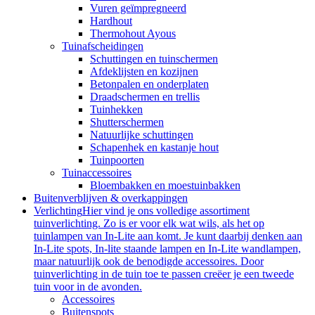
Vuren geïmpregneerd
Hardhout
Thermohout Ayous
Tuinafscheidingen
Schuttingen en tuinschermen
Afdeklijsten en kozijnen
Betonpalen en onderplaten
Draadschermen en trellis
Tuinhekken
Shutterschermen
Natuurlijke schuttingen
Schapenhek en kastanje hout
Tuinpoorten
Tuinaccessoires
Bloembakken en moestuinbakken
Buitenverblijven & overkappingen
Verlichting
Hier vind je ons volledige assortiment
tuinverlichting. Zo is er voor elk wat wils, als het op
tuinlampen van In-Lite aan komt. Je kunt daarbij denken aan
In-Lite spots, In-lite staande lampen en In-Lite wandlampen,
maar natuurlijk ook de benodigde accessoires. Door
tuinverlichting in de tuin toe te passen creëer je een tweede
tuin voor in de avonden.
Accessoires
Buitenspots