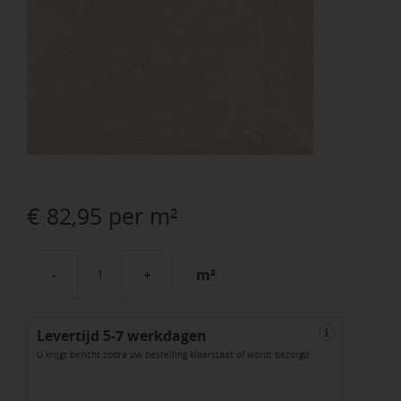
€
82,95
per m²
m²
GeoCeramica®
100x100x4
Levertijd 5-7 werkdagen
TEMPO
i
U krijgt bericht zodra uw bestelling klaarstaat of wordt bezorgd.
Natur
Matt