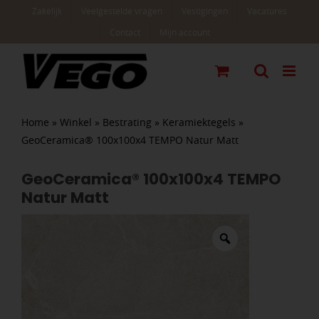
Ga
Zakelijk
Veelgestelde vragen
Vestigingen
Vacatures
naar
Contact
Mijn account
inhoud
Home
»
Winkel
»
Bestrating
»
Keramiektegels
»
GeoCeramica® 100x100x4 TEMPO Natur Matt
GeoCeramica® 100x100x4 TEMPO
Natur Matt