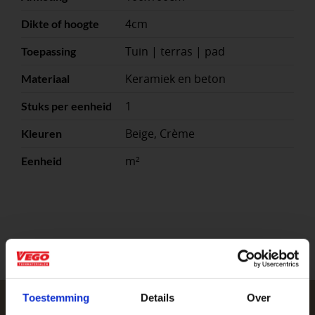
4cm
Dikte of hoogte
Tuin | terras | pad
Toepassing
Keramiek en beton
Materiaal
1
Stuks per eenheid
Beige, Crème
Kleuren
m²
Eenheid
Toestemming
Details
Over