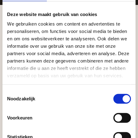
Zakelijke klant worden
Deze website maakt gebruik van cookies
Vego Tuinmaterialen is de meest geschikte partner
We gebruiken cookies om content en advertenties te
voor zakelijke klanten op zoek naar tuin- en
Aangepaste openingstijden tijdens de
personaliseren, om functies voor social media te bieden
vakantieperiode
infraproducten. Als professionele leverancier van
en om ons websiteverkeer te analyseren. Ook delen we
tuinmaterialen bieden wij een breed assortiment
informatie over uw gebruik van onze site met onze
Waardenburg en Vego Dordrecht hanteren tijdens
partners voor social media, adverteren en analyse. Deze
aan producten van topkwaliteit. Lees meer over de
de vakantieperiode aangepaste openingstijden op
partners kunnen deze gegevens combineren met andere
zakelijke mogelijkheden
.
informatie die u aan ze heeft verstrekt of die ze hebben
zaterdag. Bekijk de vestigingspagina voor de
verzameld op basis van uw gebruik van hun services.
actuele openingstijden.
Afsluiting Papendrechtse Brug
Toestemmingsselectie
Noodzakelijk
Met de Papendrechtse Brug die de komende
maanden dicht is voor al het wegverkeer, is het fijn
Voorkeuren
dat er altijd een Vego-vestiging in de buurt is.
Vrijblijvend advies?
Met vier vestigingen en inspirerende showtuinen
Statistieken