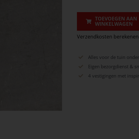
Ash
Matt
TOEVOEGEN AAN
WINKELWAGEN
aantal
Verzendkosten berekenen
Alles voor de tuin onde
Eigen bezorgdienst & sn
4 vestigingen met insp