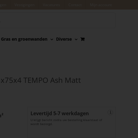
agen
Vestigingen
Vacatures
Contact
Mijn account
Gras en groenwanden
Diverse
x75x4 TEMPO Ash Matt
Levertijd 5-7 werkdagen
i
m²
U krijgt bericht zodra uw bestelling klaarstaat of
wordt bezorgd.