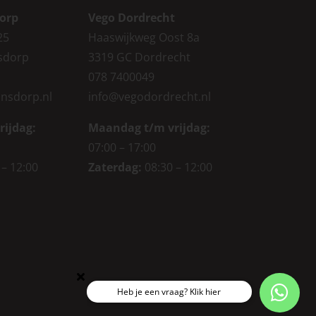
orp
Vego Dordrecht
25
Haaswijkweg Oost 8a
sdorp
3319 GC Dordrecht
078 7400049
nsdorp.nl
info@vegodordrecht.nl
rijdag
:
Maandag t/m vrijdag:
07:00 – 17:00
 – 12:00
Zaterdag:
08:30 – 12:00
Heb je een vraag? Klik hier