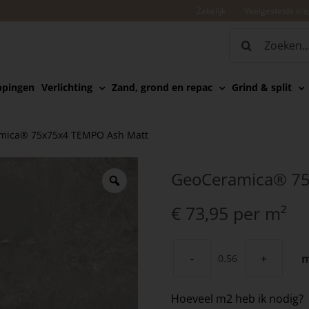
Zakelijk
Veelgestelde vr
Zoeken
naar:
ppingen
Verlichting
Zand, grond en repac
Grind & split
mica® 75x75x4 TEMPO Ash Matt
GeoCeramica® 75
€
73,95
per m²
GeoCeramica®
75x75x4
Hoeveel m2 heb ik nodig?
TEMPO