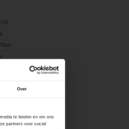
7170
t
x75cm
m
n | terras | pad
amiek en beton
e
Over
9
js
ste openingstijden
 media te bieden en om ons
ze partners voor social