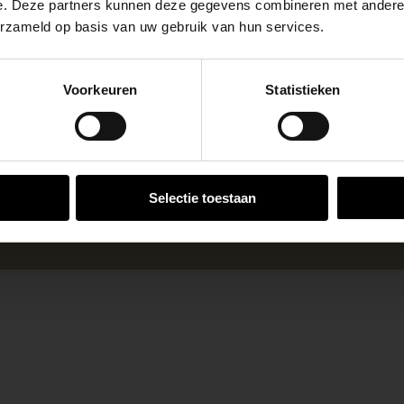
e. Deze partners kunnen deze gegevens combineren met andere i
erzameld op basis van uw gebruik van hun services.
se Brug die de komende maanden dicht is voor al het wegver
go-vestiging in de buurt is.
Voorkeuren
Statistieken
n en inspirerende showtuinen helpen we je graag bij iedere
 voor zakelijke klanten op zoek naar tuin- en infraproducte
VESTIGINGEN
aan producten van topkwaliteit. Lees meer over de
zakelijk
Selectie toestaan