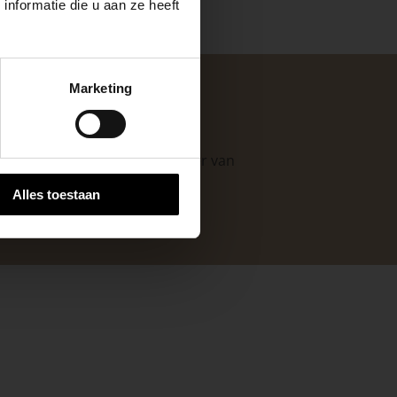
nformatie die u aan ze heeft
keer, is het fijn
Marketing
 stap van jouw
n. Als professionele leverancier van
e mogelijkheden
.
Alles toestaan