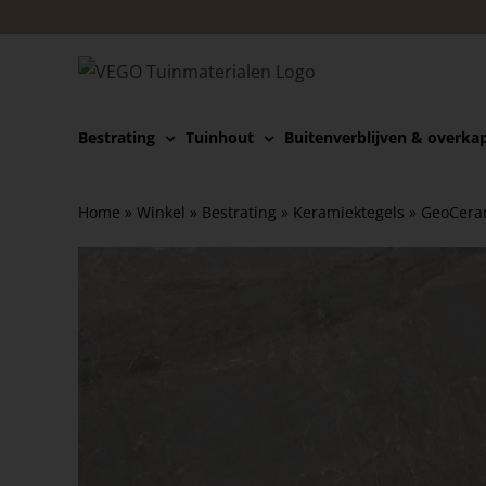
Ga
naar
inhoud
Bestrating
Tuinhout
Buitenverblijven & overka
Home
»
Winkel
»
Bestrating
»
Keramiektegels
»
GeoCera