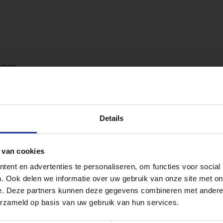
onen.
peningstijden tijdens de vakantieperiod
Details
go Dordrecht hanteren tijdens de vakantieperiode aangepa
 van cookies
 de vestigingspagina voor de actuele openingstijden.
ent en advertenties te personaliseren, om functies voor social
apendrechtse Brug
. Ook delen we informatie over uw gebruik van onze site met on
e. Deze partners kunnen deze gegevens combineren met andere i
 voor zakelijke klanten op zoek naar tuin- en infraproducten
erzameld op basis van uw gebruik van hun services.
aan producten van topkwaliteit. Lees meer over de
zakelijk
se Brug die de komende maanden dicht is voor al het wegver