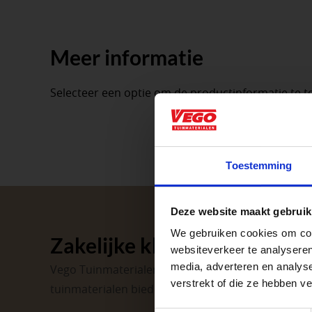
Meer informatie
Selecteer een optie om de productinformatie te t
Aangepaste o
Toestemming
Waardenburg en Ve
Deze website maakt gebruik
op zaterdag. Bekijk
We gebruiken cookies om cont
Zakelijke klant worden
Afsluiting P
websiteverkeer te analyseren
media, adverteren en analys
Vego Tuinmaterialen is de meest geschikte partner
verstrekt of die ze hebben v
tuinmaterialen bieden wij een breed assortiment 
Met de Papendrecht