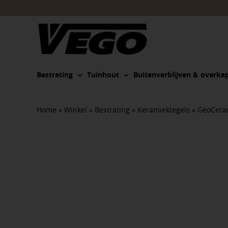
Ga
naar
inhoud
Bestrating
Tuinhout
Buitenverblijven & overka
Home
»
Winkel
»
Bestrating
»
Keramiektegels
»
GeoCera