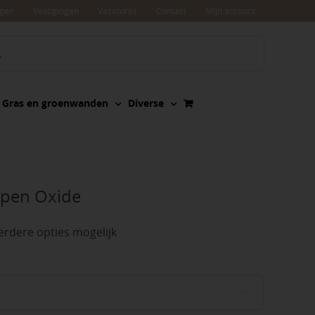
agen
Vestigingen
Vacatures
Contact
Mijn account
Gras en groenwanden
Diverse
pen Oxide
rdere opties mogelijk
