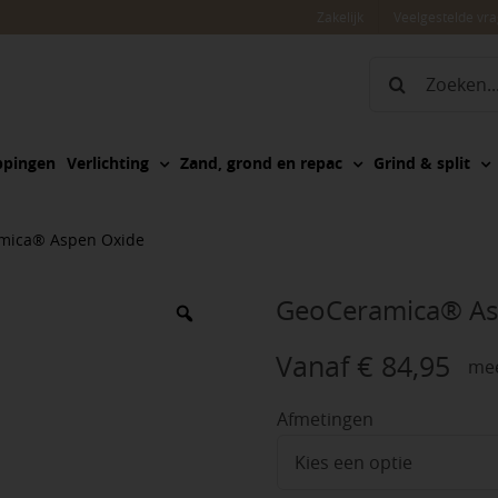
Zakelijk
Veelgestelde vr
Zoeken
naar:
ppingen
Verlichting
Zand, grond en repac
Grind & split
mica® Aspen Oxide
GeoCeramica® As
Vanaf
€
84,95
mee
Afmetingen