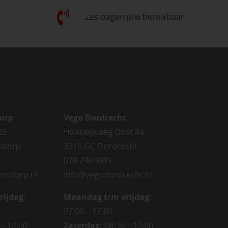
Zes dagen p/w bereikbaar
orp
Vego Dordrecht
25
Haaswijkweg Oost 8a
sdorp
3319 GC Dordrecht
078 7400049
nsdorp.nl
info@vegodordrecht.nl
rijdag
:
Maandag t/m vrijdag:
07:00 – 17:00
 – 12:00
Zaterdag:
08:30 – 12:00