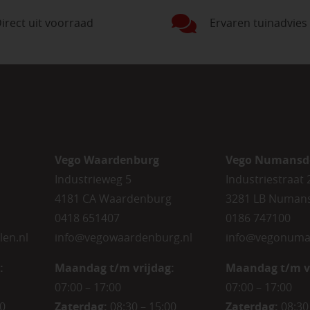
irect uit voorraad
Ervaren tuinadvies
Vego Waardenburg
Vego Numansd
Industrieweg 5
Industriestraat 
4181 CA Waardenburg
3281 LB Numan
0418 651407
0186 747100
len.nl
info@vegowaardenburg.nl
info@vegonuma
:
Maandag t/m vrijdag:
Maandag t/m v
07:00 – 17:00
07:00 – 17:00
00
Zaterdag
:
08:30 – 15:00
Zaterdag
:
08:30