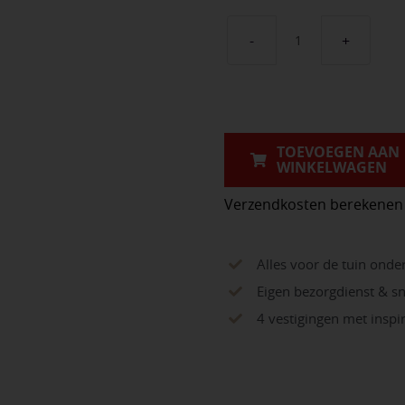
GeoCeramica®
Aspen
Oxide
aantal
TOEVOEGEN AAN
WINKELWAGEN
Verzendkosten berekenen
Alles voor de tuin onde
Eigen bezorgdienst & sn
4 vestigingen met insp