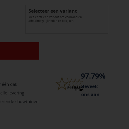
Selecteer een variant
Kies eerst een variant om voorraad en
afhaalmogelijkheden te bekijken.
97.79%
r één dak
Beveelt
elle levering
ons aan
irerende showtuinen