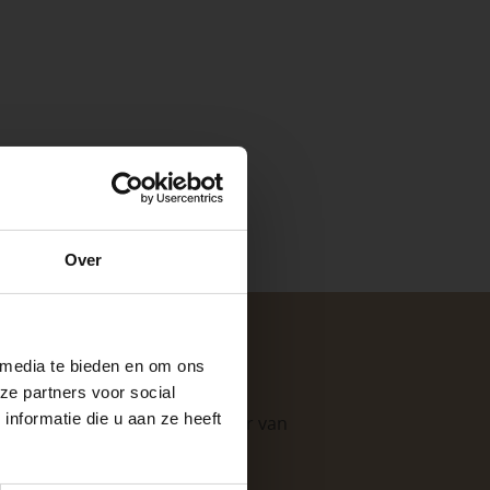
e
Over
ste openingstijden
 media te bieden en om ons
ze partners voor social
nformatie die u aan ze heeft
. Als professionele leverancier van
e mogelijkheden
.
keer, is het fijn