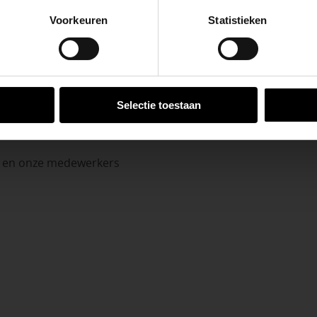
go-vestiging in de buurt is.
Voorkeuren
Statistieken
n en inspirerende showtuinen helpen we je graag bij iedere
VESTIGINGEN
Selectie toestaan
n en onze medewerkers