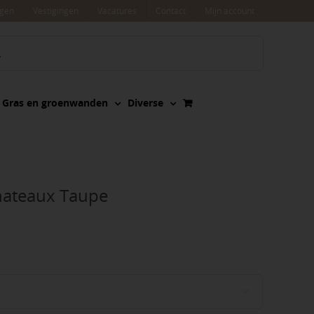
agen
Vestigingen
Vacatures
Contact
Mijn account
Gras en groenwanden
Diverse
ateaux Taupe
