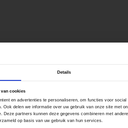
peningstijden tijdens de vakantieperiod
onen.
Details
go Dordrecht hanteren tijdens de vakantieperiode aangepa
 van cookies
 de vestigingspagina voor de actuele openingstijden.
ent en advertenties te personaliseren, om functies voor social
apendrechtse Brug
. Ook delen we informatie over uw gebruik van onze site met on
e. Deze partners kunnen deze gegevens combineren met andere i
erzameld op basis van uw gebruik van hun services.
se Brug die de komende maanden dicht is voor al het wegver