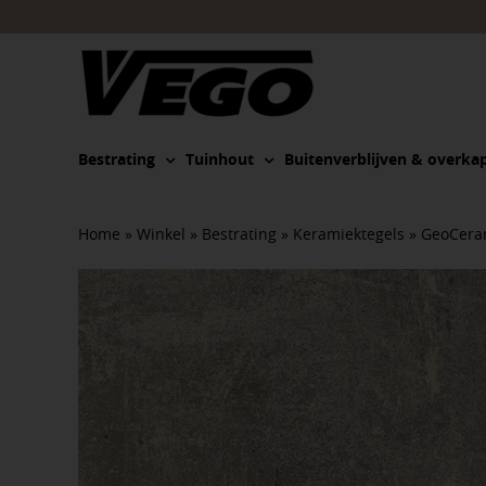
Ga
naar
inhoud
Bestrating
Tuinhout
Buitenverblijven & overka
Home
»
Winkel
»
Bestrating
»
Keramiektegels
»
GeoCera