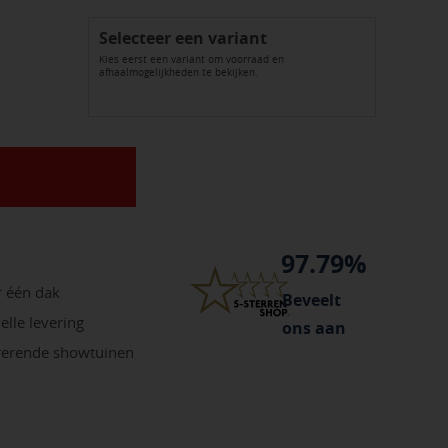
Selecteer een variant
Kies eerst een variant om voorraad en
afhaalmogelijkheden te bekijken.
97.79%
r één dak
Beveelt
elle levering
ons aan
irerende showtuinen