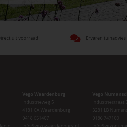
irect uit voorraad
Ervaren tuinadvies
Vego Waardenburg
Vego Numansd
Industrieweg 5
Industriestraat 
4181 CA Waardenburg
3281 LB Numan
0418 651407
0186 747100
len.nl
info@vegowaardenburg.nl
info@vegonuma