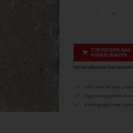
GeoCeramica®
Chateaux
Taupe
aantal
TOEVOEGEN AAN
WINKELWAGEN
Verzendkosten berekenen
Alles voor de tuin onde
Eigen bezorgdienst & sn
4 vestigingen met insp