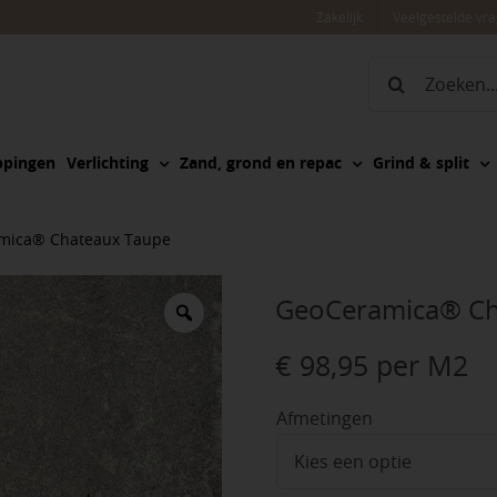
Zakelijk
Veelgestelde vr
Zoeken
naar:
ppingen
Verlichting
Zand, grond en repac
Grind & split
mica® Chateaux Taupe
GeoCeramica® Ch
€
98,95
per M2
Afmetingen