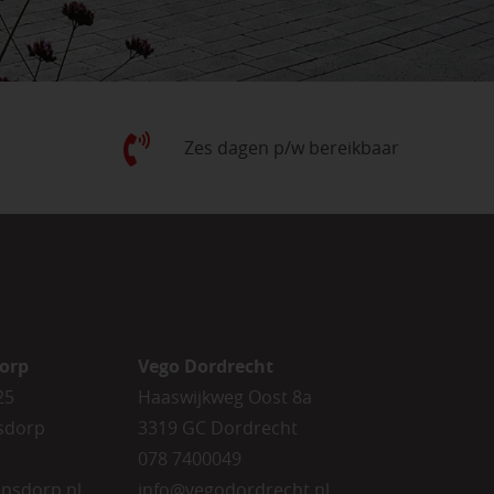
Zes dagen p/w bereikbaar
orp
Vego Dordrecht
25
Haaswijkweg Oost 8a
sdorp
3319 GC Dordrecht
078 7400049
nsdorp.nl
info@vegodordrecht.nl