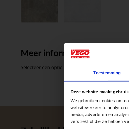
Meer informatie
Aangepaste o
Selecteer een optie om de productinformatie te t
Toestemming
Waardenburg en Ve
Deze website maakt gebruik
op zaterdag. Bekijk
We gebruiken cookies om cont
Afsluiting P
websiteverkeer te analyseren
media, adverteren en analys
verstrekt of die ze hebben v
Met de Papendrecht