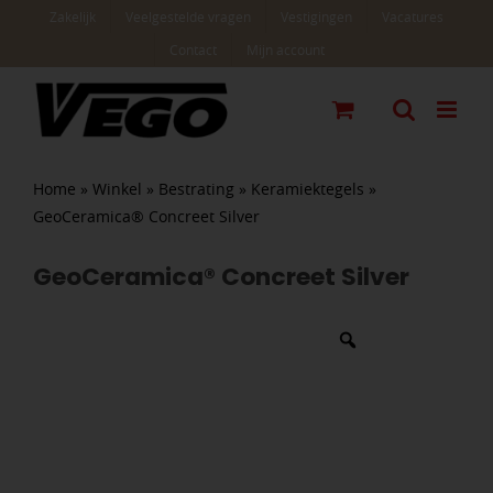
Ga
Zakelijk
Veelgestelde vragen
Vestigingen
Vacatures
naar
Contact
Mijn account
inhoud
Home
»
Winkel
»
Bestrating
»
Keramiektegels
»
GeoCeramica® Concreet Silver
GeoCeramica® Concreet Silver