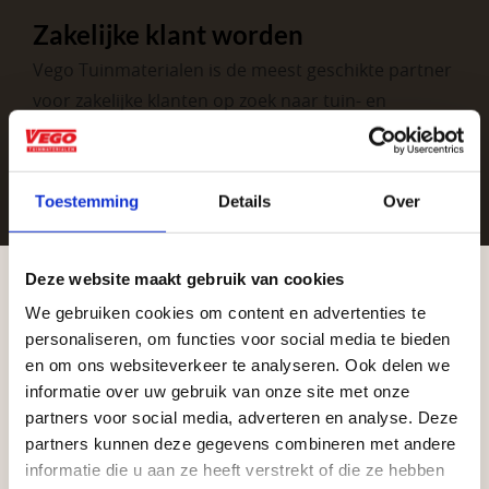
Zakelijke klant worden
Vego Tuinmaterialen is de meest geschikte partner
voor zakelijke klanten op zoek naar tuin- en
infraproducten. Als professionele leverancier van
tuinmaterialen bieden wij een breed assortiment
aan producten van topkwaliteit. Lees meer over de
Toestemming
Details
Over
zakelijke mogelijkheden
.
Deze website maakt gebruik van cookies
We gebruiken cookies om content en advertenties te
Aangepaste openingstijden tijdens de
personaliseren, om functies voor social media te bieden
vakantieperiode
en om ons websiteverkeer te analyseren. Ook delen we
informatie over uw gebruik van onze site met onze
Waardenburg en Vego Dordrecht hanteren tijdens
partners voor social media, adverteren en analyse. Deze
de vakantieperiode aangepaste openingstijden op
partners kunnen deze gegevens combineren met andere
Vrijblijvend advies?
informatie die u aan ze heeft verstrekt of die ze hebben
zaterdag. Bekijk de vestigingspagina voor de