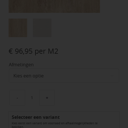
€
96,95
per M2
Afmetingen

GeoCeramica®
Cosi
Selecteer een variant
Style
Kies eerst een variant om voorraad en afhaalmogelijkheden te
Havanna
bekijken.