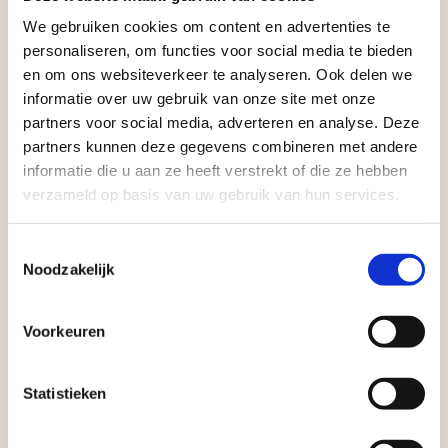
infraproducten. Als professionele leverancier van
We gebruiken cookies om content en advertenties te
Aangepaste openingstijden tijdens de
tuinmaterialen bieden wij een breed assortiment
personaliseren, om functies voor social media te bieden
vakantieperiode
aan producten van topkwaliteit. Lees meer over de
en om ons websiteverkeer te analyseren. Ook delen we
informatie over uw gebruik van onze site met onze
zakelijke mogelijkheden
.
Waardenburg en Vego Dordrecht hanteren tijdens
partners voor social media, adverteren en analyse. Deze
de vakantieperiode aangepaste openingstijden op
partners kunnen deze gegevens combineren met andere
informatie die u aan ze heeft verstrekt of die ze hebben
zaterdag. Bekijk de vestigingspagina voor de
verzameld op basis van uw gebruik van hun services.
actuele openingstijden.
Afsluiting Papendrechtse Brug
Toestemmingsselectie
Noodzakelijk
Met de Papendrechtse Brug die de komende
Vrijblijvend advies?
maanden dicht is voor al het wegverkeer, is het fijn
Voorkeuren
dat er altijd een Vego-vestiging in de buurt is.
Geen probleem, wij hebben alles voor uw
Met vier vestigingen en inspirerende showtuinen
Statistieken
tuin en onze medewerkers adviseren je
helpen we je graag bij iedere stap van jouw
graag!
tuinproject.