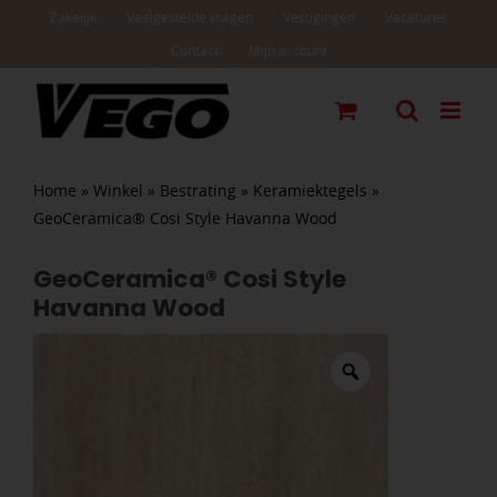
Ga
Zakelijk
Veelgestelde vragen
Vestigingen
Vacatures
naar
Contact
Mijn account
inhoud
Home
»
Winkel
»
Bestrating
»
Keramiektegels
»
GeoCeramica® Cosi Style Havanna Wood
GeoCeramica® Cosi Style
Havanna Wood